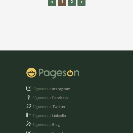
<
1
2
>
dulces, de frutos
hierbas, endulza y
secos y un fondo
pasa a envejecer en
floral. SABOR:
barrica de roble. 25%
Entrada en boca
en volumen.AROMA:
dulce y final seco,
Frutado intenso.
apreciándose los
SABOR: Dulce con un
toques a madera. 75
toque ligero de
cl. Recomendación:
amargura.
Tomar entre 6º y 10º
en un vaso de tubo o
bajito y ancho.
Síguenos a
Instagram
Síguenos a
Facebook
Síguenos a
Twitter
Síguenos a
LinkedIn
Síguenos a
Blog