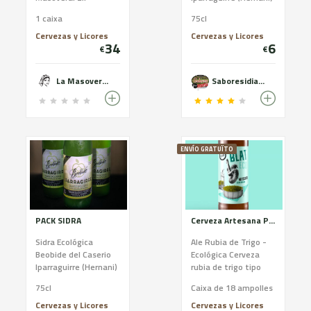
Cabalera - Amber Ale
1 caixa
75cl
- 5,9% - Sin glúten. 2x
Truja Fera - Belgian
Cervezas y Licores
Cervezas y Licores
34
6
Blonde - 6,7% - Sin
€
€
glúten. 2x Pubilla -
Weissbier - 5,2% - Sin
La Masovera Cervesa Artesana de Tremp
Saboresidiazabal
gúten. 2x Cop de Falç
- IPA - 7% - Sin gúten.
2x La Dalla - Session
IPA - 4,5% - Contiene
glúten. 1x Codonyera
- Macerada con
ENVÍO GRATUÏTO
membrillo y DDH -
4,5% - Contiene
glúten. 1x Safranera
- Köslch con azafrán
del Montsec - 4,5% -
PACK SIDRA
Cerveza Artesana Proximitat - Blat Eco
Contiene glúten.
Sidra Ecológica
Ale Rubia de Trigo -
Beobide del Caserio
Ecológica Cerveza
Iparraguirre (Hernani)
rubia de trigo tipo
alemán y ecológica
75cl
Caixa de 18 ampolles
(certificada por el
CCPAE). Suave y fácil
Cervezas y Licores
Cervezas y Licores