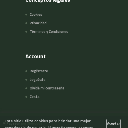
Cookies
Privacidad
Términos y Condiciones
Account
Regístrate
Loguéate
Olvidé mi contraseña
Cesta
Este sitio utiliza cookies para brindar una mejor
©
Pageson
por Slowcode
Aceptar
experiencia de usuario. Al usar Pageson, aceptas