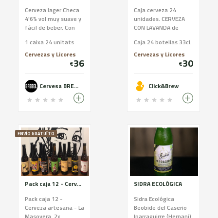
Cerveza lager Checa
Caja cerveza 24
4'6% vol muy suave y
unidades. CERVEZA
fácil de beber. Con
CON LAVANDA de
todo su sabor a
AROMES DE CAN
1 caixa 24 unitats
Caja 24 botellas 33cl.
malta y un punto de
ROSSELLÓ. Una
amargor. 100% malta
cerveza de Trigo con
Cervezas y Licores
Cervezas y Licores
36
30
y solo lúpulo Checo
fruta tropical y
€
€
Saaz.
Lavanda del propio
productor Aromes de
Cervesa BREBEL
Click&Brew
Can Rosselló, una
mezcla perfecta que
consigue una
harmonía en sabor y
aroma muy sutil y
agradable, haciendo
ENVÍO GRATUÏTO
de esta cerveza una
bebida muy
refrescante y de
trago largo.
Pack caja 12 - Cerveza artesana - La Masovera
SIDRA ECOLÓGICA
Pack caja 12 -
Sidra Ecológica
Cerveza artesana - La
Beobide del Caserio
Masovera. 2x
Iparraguirre (Hernani)