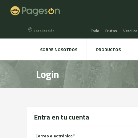
Localización
Todo
Frutas
Verdura
Miel, Mermeladas y confit
SOBRE NOSOTROS
PRODUCTOS
Agua, Refrescos y Zumos
Login
Directo a la mesa
Plant
Entra en tu cuenta
Correo electrónico