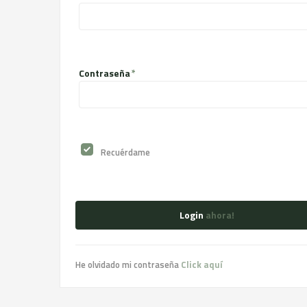
Contraseña
Recuérdame
Login
ahora!
He olvidado mi contraseña
Click aquí