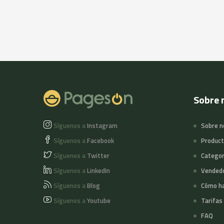
Sobre 
Síguenos a
Instagram
Sobre n
Síguenos a
Facebook
Produc
Síguenos a
Twitter
Categor
Síguenos a
LinkedIn
Vended
Síguenos a
Blog
Cómo ha
Síguenos a
Youtube
Tarifas
FAQ