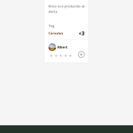
Arroz eco producido al
delta
1kg
3
Cereales
€
Albert