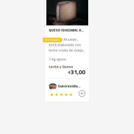
QUESO IDIAZABAL ATXALDE D.P.O
El Queso Atxalde ,
DESTACADO
está elaborado con
leche cruda de oveja ,
curación entre 4 y 6
1 kg aprox.
meses con moho
natural en su cortez...
Leche y Queso
31,00
€
Saboresidiazabal