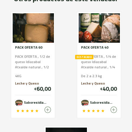
PACK OFERTA 60
PACK OFERTA 40
PACK OFERTA , 1/2 de
PACK OFERTA , 1/4 de
DESTACADO
queso Idiazabal
queso Idiazabal
Atxalde natural , 1/2
Atxalde natural , 1/4
de queso Idiazabal
de queso Idiazabal
4KG
De 2 a 2.3 kg
Sarabe ahumado , 1
Sarabe ahumado , 1
Txakolí (Gañeta ) 1 ...
Txakolí (Gañeta ) 1 ...
Leche y Queso
Leche y Queso
60,00
40,00
€
€
Saboresidiazabal
Saboresidiazabal