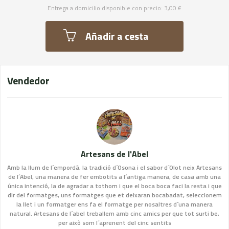
Entrega a domicilio disponible con precio: 3,00 €
Añadir a cesta
Vendedor
Artesans de l'Abel
Amb la llum de l´empordà, la tradició d´Osona i el sabor d´Olot neix Artesans
de l´Abel, una manera de fer embotits a l´antiga manera, de casa amb una
única intenció, la de agradar a tothom i que el boca boca faci la resta i que
dir del formatges, uns formatges que et deixaran bocabadat, seleccionem
la llet i un formatger ens fa el formatge per nosaltres d´una manera
natural. Artesans de l´abel treballem amb cinc amics per que tot surti be,
per això som l´aprenent del cinc sentits