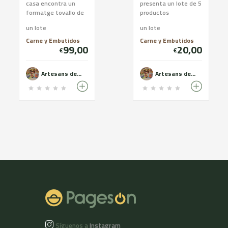
casa encontra un
presenta un lote de 5
formatge tovallo de
productos
cabra, un formatge
espectaculares
un lote
un lote
tovallo ovella una
donde puedes
longaniza de payes...
encontrar una
Carne y Embutidos
Carne y Embutidos
99,00
20,00
longaniza de payes
€
€
pre...
Artesans de l'Abel
Artesans de l'Abel
Síguenos a
Instagram