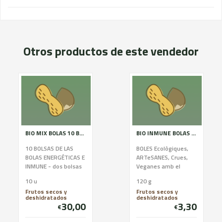
Otros productos de este vendedor
BIO MIX BOLAS 10 BOSSES
BIO INMUNE BOLAS 120G
10 BOLSAS DE LAS
BOLES Ecològiques,
BOLAS ENERGÉTICAS E
ARTeSANES, Crues,
INMUNE - dos bolsas
Veganes amb el
por las 5 VARIEDADES:
premsat en fred.
10 u
120 g
COCO-CACAO-
Frutos secos y
Frutos secos y
SÉSAMO-REMOLACHA
deshidratados
deshidratados
y las IN...
30,00
3,30
€
€