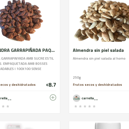
ALMENDRA GARRAPIÑADA PAQUITA
Almendra sin piel salada
 GARRAPINYADA AMB SUCRE ESTIL
Almendra sin piel salada al horno
S. EMPAQUETADA AMB BOSSES
ADABLES I 100X100 SENSE
ANTS. CONTÉ SUCRE.
250g
8.7
secos y deshidratados
Frutos secos y deshidratados
€
rrella__
carrella__