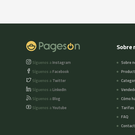
Sobre 
Síguenos a
Instagram
Sobre n
Síguenos a
Facebook
Produc
Síguenos a
Twitter
Categor
Síguenos a
LinkedIn
Vended
Síguenos a
Blog
Cómo ha
Síguenos a
Youtube
Tarifas
FAQ
Contact