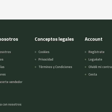
nosotros
Conceptos legales
Account
osotros
Cookies
Regístrate
tos
Privacidad
Loguéate
ías
Términos y Condiciones
Olvidé mi contr
ores
Cesta
certe vendedor
a con nosotros