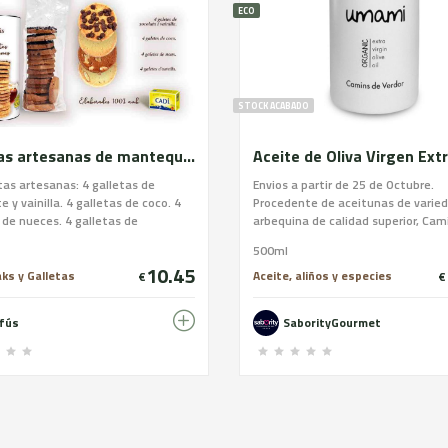
ECO
STOCK ACABADO
Galletas artesanas de mantequilla DOP Alt Urgell-Cerdanya. Surtido blanco
tas artesanas: 4 galletas de
Envios a partir de 25 de Octubre.
e y vainilla. 4 galletas de coco. 4
Procedente de aceitunas de varie
 de nueces. 4 galletas de
arbequina de calidad superior, Cam
. Ingredientes: Harina de trigo,
Verdor Umami es un aceite virgen 
500ml
lla DOP Alt Urgell-Cerdanya,
delicadamente dulce de perfil sua
10.45
almendra, huevo pasteurizado,
fragante, fresco, con breves apun
ks y Galletas
Aceite, aliños y especies
€
€
e (azúcar, pasta de cacao,
amargo y picante como genuino g
 de cacao, emulgente: lecitina de
carácter, su paladar tiene una gran
nfús
SaborityGourmet
ueces, coco y sal. Alérgenos: Harina
diversidad de aromas de fruta fres
, mantequilla, almendra, huevo,
matices de almendra y hierbas aro
nueces. CONTIENE GLUTEN. Puede
armonioso y de una gran personali
 trazas de frutos de cáscara y