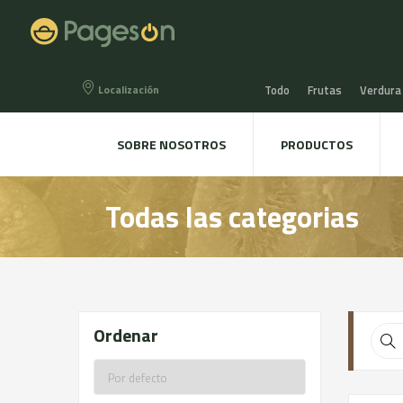
Localización
Todo
Frutas
Verdura
Miel, Mermeladas y confit
SOBRE NOSOTROS
PRODUCTOS
Agua, Refrescos y Zumos
Todas las categorias
Directo a la mesa
Plant
Ordenar