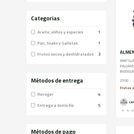
Categorias
Aceite, aliños y especies
1
Pan, Snaks y Galletas
1
Frutos secos y deshidratados
3
AMETLLA
PALLARÈ
BIODEGR
CONSERV
Métodos de entrega
250G
Frutos 
Recoger
4
ca
Entrega a domicilio
5
Métodos de pago