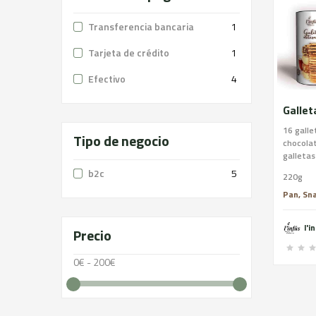
Transferencia bancaria
1
Tarjeta de crédito
1
Efectivo
4
16 galle
Tipo de negocio
chocolat
galletas
almendra
b2c
5
220g
mantequi
azúcar, 
Pan, Sna
chocolat
manteca
l'i
Precio
soja), n
de trigo
soja y 
0€ - 200€
contener
soja.