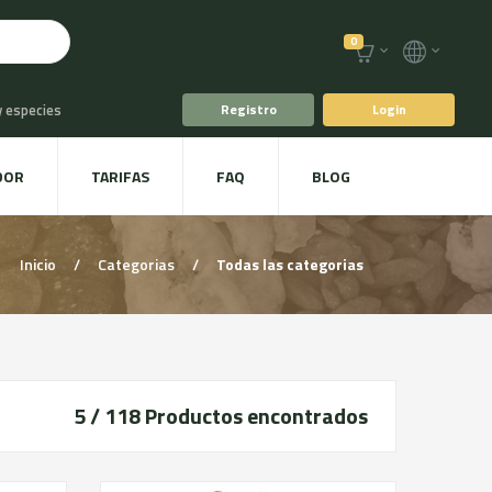
0
y especies
Registro
Login
o
Café y Té
DOR
TARIFAS
FAQ
BLOG
racoles y Setas
Inicio
/
Categorias
/
Todas las categorias
5 / 118
Productos encontrados