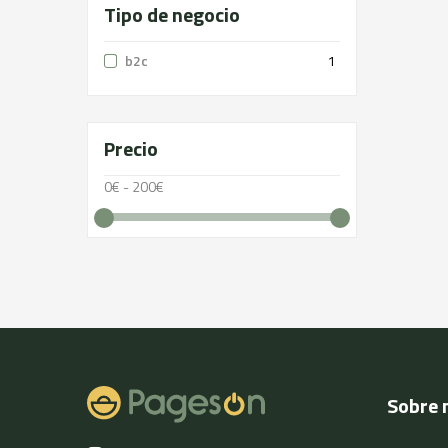
Tipo de negocio
b2c
1
Precio
0€ - 200€
Sobre 