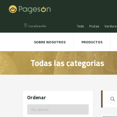
Localización
Todo
Frutas
Verdura
Miel, Mermeladas y confit
SOBRE NOSOTROS
PRODUCTOS
Agua, Refrescos y Zumos
Todas las categorias
Directo a la mesa
Plant
Ordenar