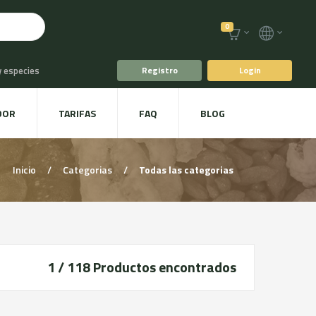
0
y especies
Registro
Login
o
Café y Té
DOR
TARIFAS
FAQ
BLOG
racoles y Setas
Inicio
/
Categorias
/
Todas las categorias
1 / 118
Productos encontrados