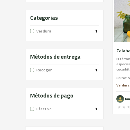
Categorias
Verdura
1
Calab
Métodos de entrega
El térmi
especies
cucurbi
Recoger
1
cultivad
unitat &
ocurre q
oleagino
Verdura
igualmen
Métodos de pago
propied
Jo
madurez 
como una
Efectivo
1