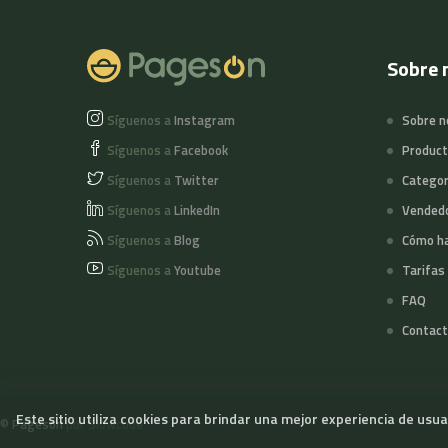
Sobre 
Síguenos a
Instagram
Sobre n
Síguenos a
Facebook
Produc
Síguenos a
Twitter
Categor
Síguenos a
LinkedIn
Vended
Síguenos a
Blog
Cómo ha
Síguenos a
Youtube
Tarifas
FAQ
Contact
Este sitio utiliza cookies para brindar una mejor experiencia de usu
©
Pageson
por Slowcode