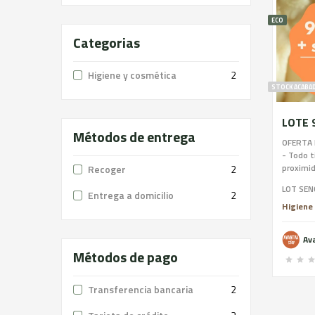
ECO
Categorias
Higiene y cosmética
2
STOCK ACABA
Métodos de entrega
OFERTA 
- Todo t
proximid
Recoger
2
pieza ún
LOT SEN
Barrizal
Entrega a domicilio
2
mujeres
Higiene
vez hech
volvemos
Av
Métodos de pago
Transferencia bancaria
2