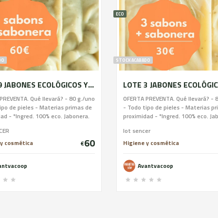
ECO
DO
STOCK ACABADO
LOTE 9 JABONES ECOLÓGICOS Y JABONERA CERÁMICA
PREVENTA. Qué llevará? - 80 g./uno
OFERTA PREVENTA. Qué llevará? - 8
ipo de pieles - Materias primas de
- Todo tipo de pieles - Materias p
ad - *Ingred. 100% eco. Jabonera.
proximidad - *Ingred. 100% eco. Ja
ica de gres y esmaltada de
pieza única de gres y esmaltada d
CER
lot sencer
. Ayuda comprando este jabón y 20
Barrizal. Ayuda comprando este ja
60
 podrán emprender. Entrega una
mujeres podrán emprender. Entreg
 y cosmética
Higiene y cosmética
€
a el obrador (primavera-verano) te
vez hecha el obrador (primavera-v
 el dinero si no se hace.
volvemos el dinero si no se hace.
antvacoop
Avantvacoop