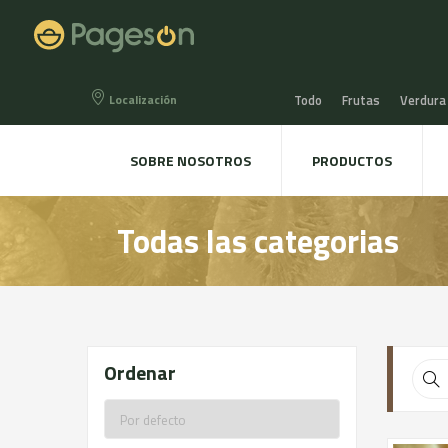
Localización
Todo
Frutas
Verdura
Miel, Mermeladas y confit
SOBRE NOSOTROS
PRODUCTOS
Agua, Refrescos y Zumos
Todas las categorias
Directo a la mesa
Plant
Ordenar