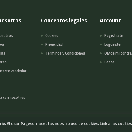
nosotros
Conceptos legales
Account
osotros
Cookies
Regístrate
tos
Privacidad
Loguéate
ías
Términos y Condiciones
Olvidé mi contr
ores
Cesta
certe vendedor
a con nosotros
ario. Al usar Pageson, aceptas nuestro uso de cookies.
Link a las cookies