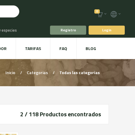
0
y especies
Registro
Login
o
Café y Té
DOR
TARIFAS
FAQ
BLOG
racoles y Setas
Inicio
/
Categorias
/
Todas las categorias
2 / 118
Productos encontrados