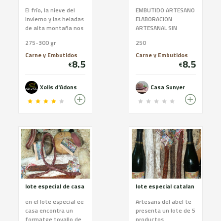
El frío, la nieve del
EMBUTIDO ARTESANO
invierno y las heladas
ELABORACION
de alta montaña nos
ARTESANAL SIN
han llevado a poner
CONSERVANTES.
275-300 gr
250
en marcha el obrador
APTO PARA CELÍACOS.
para elaborar
Carne y Embutidos
Carne y Embutidos
8.5
8.5
nuestros embutidos
€
€
100% naturales, sin
conservantes, sin
Xolis d'Adons
Casa Sunyer
aditivos y que nos
transportan ese
sabor de antes de los
secados en la
bodega. Curados al
natural con los aires
del Aneto y las
Maladetas mientras
reposan al frío y
oscuridad durante 2 a
6 meses. Carne
lote especial de casa
lote especial catalan
magra, un poco de
tocino, sal y
en el lote especial ee
Artesans del abel te
pimienta, amasado
casa encontra un
presenta un lote de 5
con las manos y
formatge tovallo de
productos