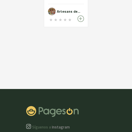
trozo de
panceta,unchorizo,
Artesans de l'Abel
una secallona y un
fuet de sabores
Síguenos a
Instagram