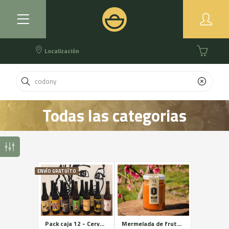
Localización
Todas las categorias
ENVÍO GRATUÏTO
Pack caja 12 - Cerveza artesana - La Masovera
Mermelada de fruta y verduras