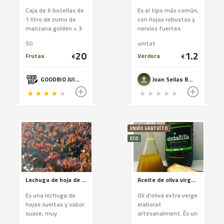
Caja de 6 botellas de
Es el tipo más común,
1 litro de zumo de
con hojas robustas y
manzana golden + 3
nervios fuertes.
kg de manzanas
Habitualmente se
50
unitat
ecológicas ( Golden -
pone en las
20
1.2
Granny - Story )
ensaladas y en
Frutas
Verdura
€
€
bocadillos, por sus
hojas alargadas y
GOODBIO JUICE
Joan Sellas Boquet
fáciles de limpiar.
ENVÍO GRATUÏTO
ECO
Lechuga de hoja de roble roja
Aceite de oliva virgen extra
Es una lechuga de
Oli d'oliva extra verge
hojas sueltas y sabor
elaborat
suave, muy
artesanalment. És un
apreciadas por el
oli d’oliva de qualitat,