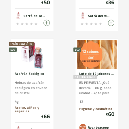
50
36
€
€
Safrà del Montsec
Safrà del Montsec
ENVÍO GRATUÏTO
ECO
ECO
Azafrán Ecológico
Lote de 12 jabones ecológicos
STOCK ACABADO
Hebras de azafrán
EN PREVENTA ¿Què
ecológico en envase
llevará? - 80 g. cada
de cristal
unidad - Apto para
todo tipo de pieles -
4g
12
Materias primas de
Aceite, aliños y
proximidad -
Higiene y cosmética
especies
60
Ingredientes 100%
€
66
€
ecológicos - Estará
hecho a mano y en
Avantvacoop