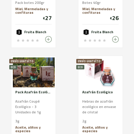
Pack botes 200gr
Botes 40gr
cuando ... a
carnes, pescados y
Miel, Mermeladas y
Miel, Mermeladas y
#FruitaBlanch
bien ensaladas. Caja
confituras
confituras
también nos gusta
de 16 botes de 40gr.
27
26
€
€
hacer el gamberro!
Por eso os
proponemos una
Fruita Blanch
Fruita Blanch
selección de
mermelades con
sabores más
exóticos: De mojito,
de gintónic , de
ENVÍO GRATUÏTO
ENVÍO GRATUÏTO
sangría, de vermouth,
ECO
ECO
de cava y de vino
tinto.
Pack Azafrán Ecológico
Azafrán Ecológico
Azafrán Coupé
Hebras de azafrán
Ecológico - 3
ecológico en envase
Unidades de 1g
de cristal
3g
2g
Aceite, aliños y
Aceite, aliños y
especies
especies