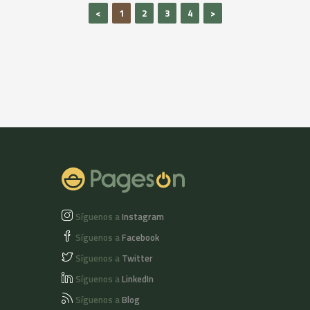
paladar tiene una
<
1
2
3
4
>
gran diversidad de
aromas de fruta
fresca y matices de
almendra y hierbas
aromáticas,
armonioso y de una
gran personalidad.
Síguenos a
Instagram
Síguenos a
Facebook
Síguenos a
Twitter
Síguenos a
LinkedIn
Síguenos a
Blog