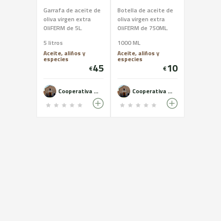
Garrafa de aceite de
Botella de aceite de
oliva virgen extra
oliva virgen extra
OliFERM de 5L.
OliFERM de 750ML.
Extraído solamente
Extraído solamente
5 litros
1000 ML
mediante
mediante
Aceite, aliños y
Aceite, aliños y
procedimientos
procedimientos
especies
especies
mecánicos. Aceite de
mecánicos. Aceite de
45
10
€
€
máxima calidad y de
máxima calidad y de
características
características
organolépticas
organolépticas
Cooperativa del Camp de Castelldans - OLiFERM
Cooperativa del Camp de Castelldans - OLiFERM
excelentes.
excelentes.