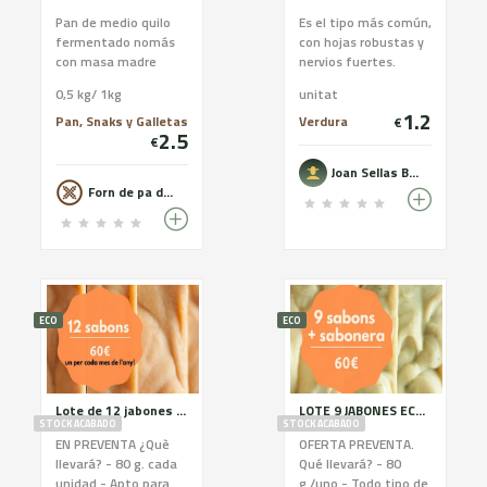
Pan de medio quilo
Es el tipo más común,
fermentado nomás
con hojas robustas y
con masa madre
nervios fuertes.
natural durante un
Habitualmente se
0,5 kg/ 1kg
unitat
mínimo de 12 horas i
pone en las
1.2
hecho con harina
ensaladas y en
Pan, Snaks y Galletas
Verdura
€
2.5
molida a la piedra de
bocadillos, por sus
€
trigo. Nuestro
hojas alargadas y
Joan Sellas Boquet
preferido, que surgió
fáciles de limpiar.
Forn de pa de Les Avellanes
como
conmemoración a
nuestro 90
aniversario. Harina:
Trigo; Moltura: Semi-
Integral a la piedra ;
Peso: 0,50 kg o 1 kg
ECO
ECO
Formato: Xusco o
barra ; Alergenos:
Gluten. Trazas:
Lactosa i sesamo.
Lote de 12 jabones ecológicos
LOTE 9 JABONES ECOLÓGICOS Y JABONERA CERÁMICA
Haz tu pedido en
STOCK ACABADO
STOCK ACABADO
nuestra web e
EN PREVENTA ¿Què
OFERTA PREVENTA.
infórmate del envío
llevará? - 80 g. cada
Qué llevará? - 80
gratuito! :
unidad - Apto para
g./uno - Todo tipo de