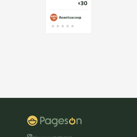
30
Jabonera. pieza única
€
venederlo.
de gres y esmaltada
de Barrizal. Ayuda
Avantvacoop
comprando este
jabón y 20 mujeres
podrán emprender.
Entrega una vez
hecha el obrador
(primavera-verano)
te volvemos el dinero
si no se hace.