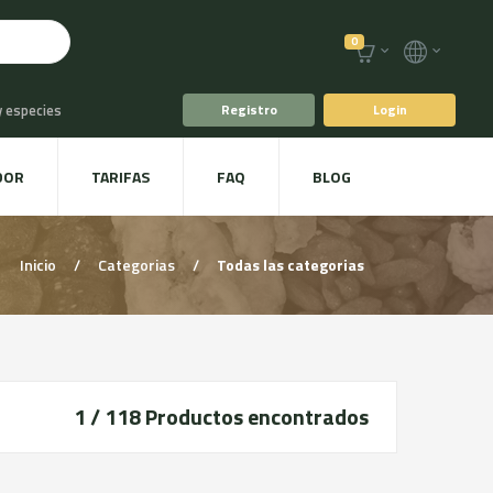
0
y especies
Registro
Login
o
Café y Té
DOR
TARIFAS
FAQ
BLOG
racoles y Setas
Inicio
/
Categorias
/
Todas las categorias
1 / 118
Productos encontrados