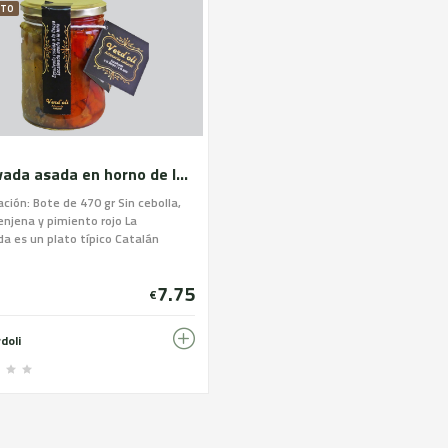
ÏTO
Escalivada asada en horno de leña
ción: Bote de 470 gr Sin cebolla,
enjena y pimiento rojo La
da es un plato típico Catalán
e en la gastronomía de otras
 como Valencia, Murcia y Aragón.
7.75
€
doli