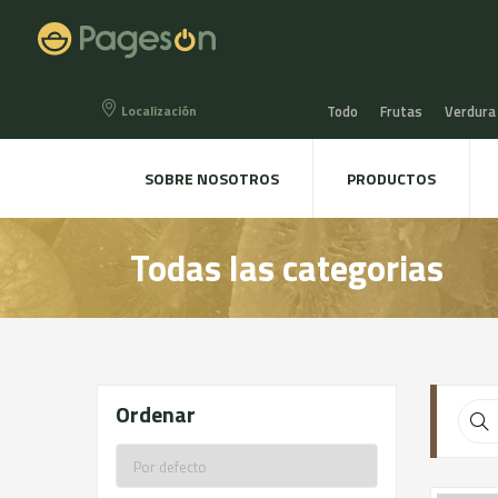
Localización
Todo
Frutas
Verdura
Miel, Mermeladas y confit
SOBRE NOSOTROS
PRODUCTOS
Agua, Refrescos y Zumos
Todas las categorias
Directo a la mesa
Plant
Ordenar