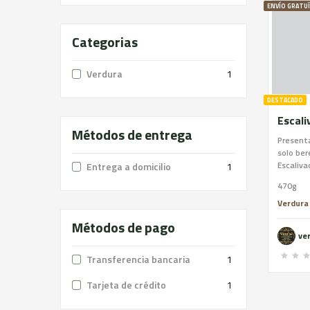
ENVÍO GRATU
Categorias
Verdura
1
DESTACADO
Métodos de entrega
Presenta
solo ber
Escaliva
Entrega a domicilio
1
present
470g
regiones
Verdura
Métodos de pago
ver
Transferencia bancaria
1
Tarjeta de crédito
1