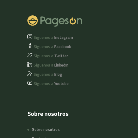
contener trazas de
soja, avellana, nueces
frutos de cáscara y
y pistachos.
soja.
CONTIENE
Síguenos a
Instagram
Síguenos a
Facebook
Síguenos a
Twitter
Síguenos a
LinkedIn
Síguenos a
Blog
Síguenos a
Youtube
Sobre nosotros
Sobre nosotros