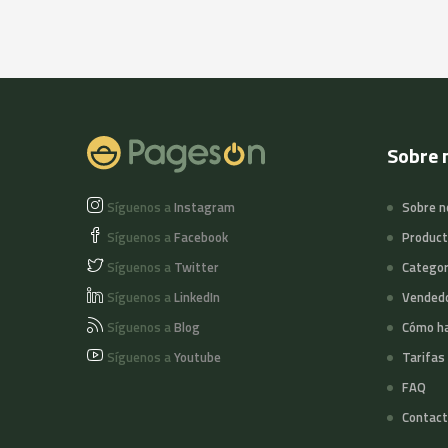
Sobre 
Síguenos a
Instagram
Sobre n
Síguenos a
Facebook
Produc
Síguenos a
Twitter
Categor
Síguenos a
LinkedIn
Vended
Síguenos a
Blog
Cómo ha
Síguenos a
Youtube
Tarifas
FAQ
Contact