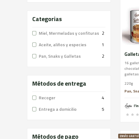
Categorias
Miel, Mermeladas y confituras
2
Aceite, aliños y especies
1
Pan, Snaks y Galletas
2
16 galle
chocolat
galletas
almendra
Métodos de entrega
220g
mantequi
azúcar, 
Pan, Sna
chocolat
Recoger
4
manteca
l'i
soja), n
Entrega a domicilio
5
de trigo
soja y 
contener
soja.
Métodos de pago
ENVÍO GRATU