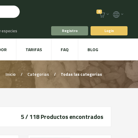
0
y especies
Registro
Login
o
Café y Té
DOR
TARIFAS
FAQ
BLOG
racoles y Setas
Inicio
/
Categorias
/
Todas las categorias
5 / 118
Productos encontrados