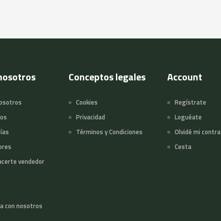
nosotros
Conceptos legales
Account
osotros
Cookies
Regístrate
tos
Privacidad
Loguéate
ías
Términos y Condiciones
Olvidé mi contr
ores
Cesta
certe vendedor
a con nosotros