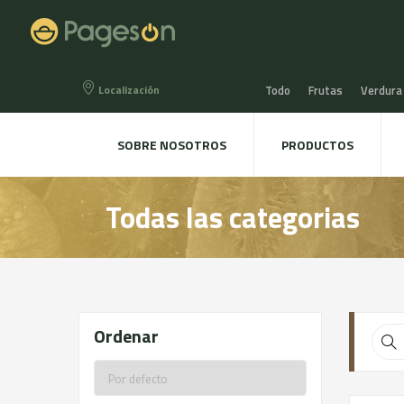
Localización
Todo
Frutas
Verdura
Miel, Mermeladas y confit
SOBRE NOSOTROS
PRODUCTOS
Agua, Refrescos y Zumos
Todas las categorias
Directo a la mesa
Plant
Ordenar