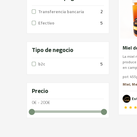
Transferencia bancaria
2
Efectivo
5
Miel d
Tipo de negocio
La miel 
produce 
b2c
5
en campo
predomin
pot 455
de Mil F
nuestras
Miel, M
Precio
flores s
Es
0€ - 200€