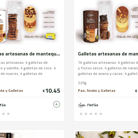
Galletas artesanas de mantequilla DOP Alt Urgell-Cerdanya. Surtido blanco
tas artesanas: 4 galletas de
16 galletas artesanas: 4 galletas 
e y vainilla. 4 galletas de coco. 4
y frutos secos. 4 galletas de naran
 de nueces. 4 galletas de
galletas de avena y cacao. 4 galle
. Ingredientes: Harina de trigo,
jengibre. Ingredientes galletas art
220g
lla DOP Alt Urgell-Cerdanya,
Harina de trigo, mantequilla DOP A
10.45
almendra, huevo pasteurizado,
Urgell-Cerdanya, azúcar, jengibre,
ks y Galletas
Pan, Snaks y Galletas
€
€
e (azúcar, pasta de cacao,
pasteurizado, piel de naranja, cac
 de cacao, emulgente: lecitina de
de avena, chocolate (azúcar, pasta
nfús
l'infús
ueces, coco y sal. Alérgenos: Harina
cacao, manteca de cacao, emulge
, mantequilla, almendra, huevo,
lecitina de soja), avellanas, nueces
nueces. CONTIENE GLUTEN. Puede
pistachos. Alérgenos: Harina de tri
 trazas de frutos de cáscara y
mantequilla, huevo, soja, avellana
y pistachos. CONTIENE
ÏTO