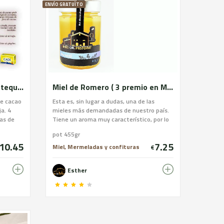
ENVÍO GRATUÏTO
Galletas artesanas de mantequilla DOP Alt Urgell-Cerdanya. Surtido marrón
Miel de Romero ( 3 premio en Mieladictos 2020 )
de cacao
Esta es, sin lugar a dudas, una de las
ja. 4
mieles más demandadas de nuestro país.
tas de
Tiene un aroma muy característico, por lo
esanas:
que su miel, bien trabajada, tiene un sabor
pot 455gr
lt
y un aroma inconfundibles. En Mels Cal
10.45
7.25
 huevo
Pastoret recogemos esta miel entre Abril y
Miel, Mermeladas y confituras
€
ao, copos
Mayo en la Cataluña central, para
 de
conseguir un producto de sabor suave que
Esther
nte:
en boca aumenta la intensidad de los
 y
aromas, poco intensos y con tonos
go,
florales. Un auténtico placer para el
, nueces
paladar!