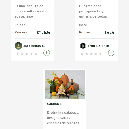
Es una lechuga de
El ingrediente
hojas sueltas y sabor
protagonista y
suave, muy
estrella de todas
apreciadas por el
nuestras
unitat
Bote
toque de color que
mermeladas es la
1.45
3.5
aportan a las
fruta y las hortalizas.
Verdura
Frutas
€
€
ensaladas
Más producto, menos
azúcar y textura
Joan Sellas Boquet
Fruita Blanch
excelente. Escoge la
variedad de producto
que más te guste:
melocotón, manzana,
pera, naranja,
albaricoque,
calabaza, cebolla,
ciruela, cereza,
membrillo, higo,
fresa, pimiento,
tomate.
Calabaza
El término calabaza
designa varias
especies de plantas
de la familia de las