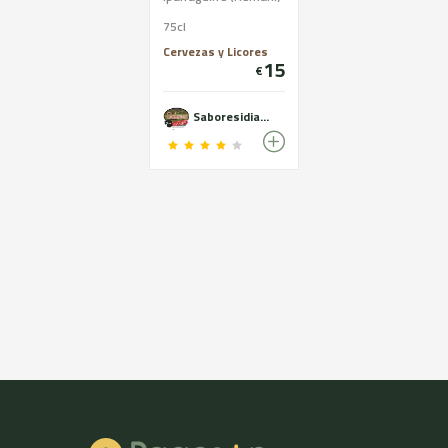
75cl
Cervezas y Licores
15
€
Saboresidiazabal