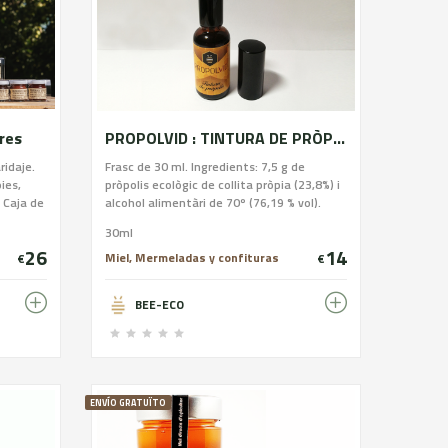
res
PROPOLVID : TINTURA DE PRÒPOLIS
ridaje.
Frasc de 30 ml. Ingredients: 7,5 g de
ies,
pròpolis ecològic de collita pròpia (23,8%) i
 Caja de
alcohol alimentàri de 70º (76,19 % vol).
30ml
26
14
Miel, Mermeladas y confituras
€
€
BEE-ECO
ENVÍO GRATUÏTO