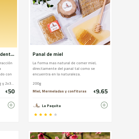
Miel del Pirineo, producida dentro del Parque Natural del Alto pirineo y Aceite de oliva extra virgen, producido dentro de la Reserva de la Biosfera Tierras del Ebro.
Panal de miel
tracción
La forma mas natural de comer miel,
a
directamente del panal tal como se
ado con
encuentra en la naturaleza.
uedes
Total 4 unidades. 1x5 litros, 1x500g y 2x350gr
200g
cinar,
50
9.65
l
Miel, Mermeladas y confituras
€
€
que
inar.
La Paquita
dodendro
specto a