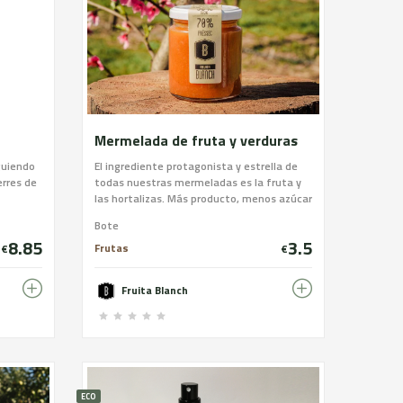
Mermelada de fruta y verduras
guiendo
El ingrediente protagonista y estrella de
erres de
todas nuestras mermeladas es la fruta y
las hortalizas. Más producto, menos azúcar
jas que
y textura excelente. Escoge la variedad de
Bote
ricar
producto que más te guste: melocotón,
8.85
3.5
manzana, pera, naranja, albaricoque,
Frutas
€
€
calabaza, cebolla, ciruela, cereza,
membrillo, higo, fresa, pimiento, tomate.
Fruita Blanch
ECO