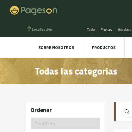
Localización
Todo
Frutas
Verdura
Miel, Mermeladas y confit
SOBRE NOSOTROS
PRODUCTOS
Agua, Refrescos y Zumos
Todas las categorias
Directo a la mesa
Plant
Ordenar