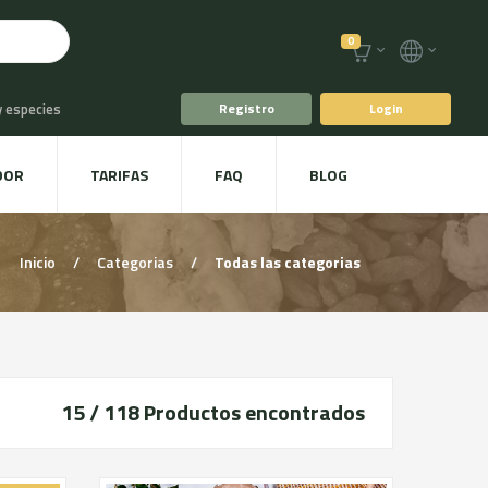
0
y especies
Registro
Login
o
Café y Té
DOR
TARIFAS
FAQ
BLOG
racoles y Setas
Inicio
/
Categorias
/
Todas las categorias
15 / 118
Productos encontrados