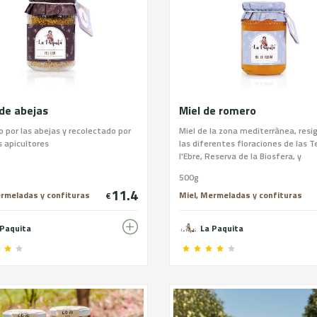
de abejas
Miel de romero
 por las abejas y recolectado por
Miel de la zona mediterrànea, resi
 apicultores
las diferentes floraciones de las T
l'Ebre, Reserva de la Biosfera, y
trashumando a los Pirineo, las abe
500g
producen La Paquita consiguen fab
11.4
una miel de exquisita calidad.
ermeladas y confituras
Miel, Mermeladas y confituras
€
 Paquita
La Paquita