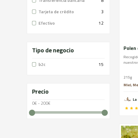
Transferencia bancaria
8
Tarjeta de crédito
3
Efectivo
12
Polen 
Tipo de negocio
Recogido
nuestros
b2c
15
215g
Miel, M
Precio
La
0€ - 200€