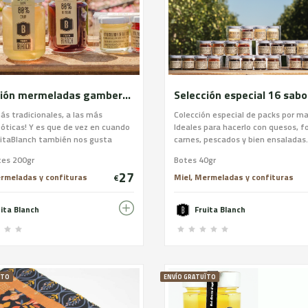
Selección mermeladas gamberras
Selección especial 16 sabo
ás tradicionales, a las más
Colección especial de packs por ma
óticas! Y es que de vez en cuando
Ideales para hacerlo con quesos, fo
ruitaBlanch también nos gusta
carnes, pescados y bien ensaladas.
l gamberro! Por eso os proponemos
16 botes de 40gr.
tes 200gr
Botes 40gr
ección de mermelades con sabores
27
icos: De mojito, de gintónic , de
ermeladas y confituras
Miel, Mermeladas y confituras
€
 de vermouth, de cava y de vino
uita Blanch
Fruita Blanch
ÏTO
ENVÍO GRATUÏTO