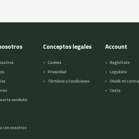
nosotros
Conceptos legales
Account
osotros
Cookies
Regístrate
tos
Privacidad
Loguéate
ías
Términos y Condiciones
Olvidé mi contr
ores
Cesta
certe vendedor
a con nosotros