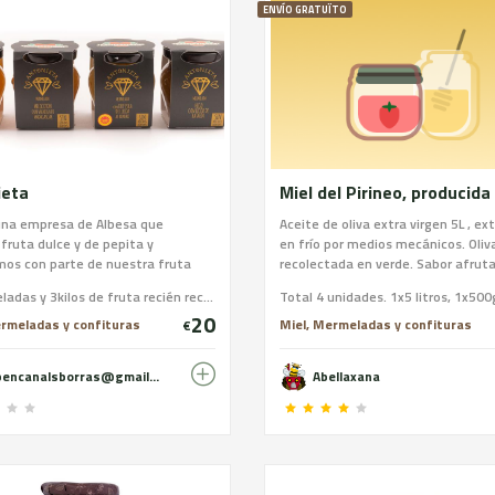
ENVÍO GRATUÏTO
ieta
na empresa de Albesa que
Aceite de oliva extra virgen 5L , ex
fruta dulce y de pepita y
en frío por medios mecánicos. Oliv
mos con parte de nuestra fruta
recolectada en verde. Sabor afrut
das gourmet sin azúcares
carácter. "COJONUDO" porque lo p
4 mermeladas y 3kilos de fruta recién recogida del arbol
s.
tomar tanto en crudo como para co
20
una de sus peculiaridades es que a
ermeladas y confituras
Miel, Mermeladas y confituras
€
calentar crece en la sartén, por lo 
necesitas menos cantidad para coc
rubencanalsborras@gmail.com
Abellaxana
Miel 500g Alta montaña, 350g Ro
y 350g Biércol. Más información re
las mieles en nuestra página Web.
abellaxana.com