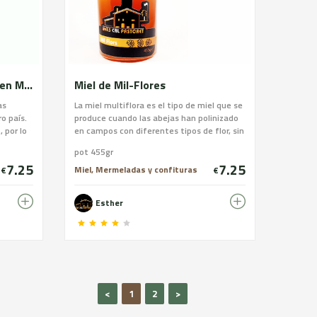
Miel de Romero ( 3 premio en Mieladictos 2020 )
Miel de Mil-Flores
as
La miel multiflora es el tipo de miel que se
o país.
produce cuando las abejas han polinizado
 por lo
en campos con diferentes tipos de flor, sin
un sabor
predominar ninguna de ellas. Nuestra miel
pot 455gr
 Cal
de Mil Flores es una miel, elaborada por
7.25
7.25
e Abril y
nuestras abejas con el néctar de varias
Miel, Mermeladas y confituras
€
€
flores silvestres mediterráneas.
ave que
Esther
los
el
<
1
2
>