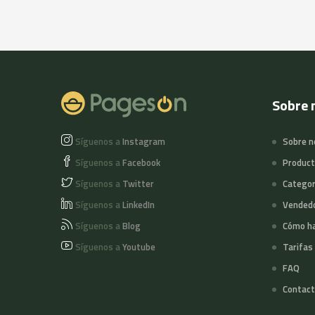
Sobre 
Síguenos a
Instagram
Sobre n
Síguenos a
Facebook
Produc
Síguenos a
Twitter
Categor
Síguenos a
LinkedIn
Vended
Síguenos a
Blog
Cómo ha
Síguenos a
Youtube
Tarifas
FAQ
Contact