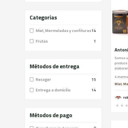
Categorias
Miel, Mermeladas y confituras
14
Frutas
1
Anton
Somos u
produce 
Métodos de entrega
elabora
mermela
añadido
Recoger
15
Miel, M
Entrega a domicilio
14
Métodos de pago