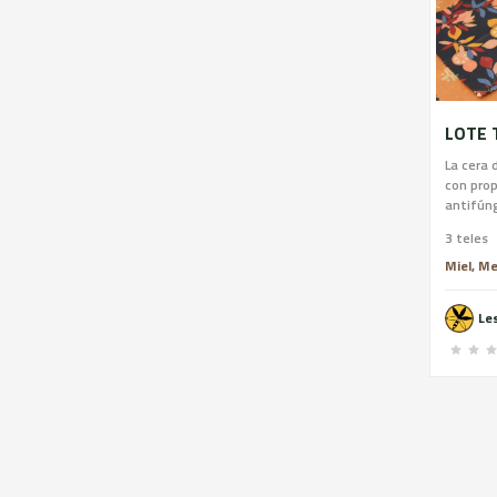
La cera 
con pro
antifúng
mientras
3 teles
reducien
aluminio
Miel, M
artesan
proceden
Le
sostenib
algodón
Este LOT
cada tal