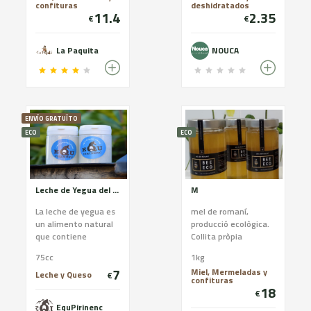
confituras
deshidratados
familiar
11.4
2.35
€
€
La Paquita
NOUCA
ENVÍO GRATUÏTO
ECO
ECO
Leche de Yegua del Pirineo
M
La leche de yegua es
mel de romaní,
un alimento natural
producció ecològica.
que contiene
Collita pròpia
inmunoglobulina A,
75cc
1kg
ingrediente que
7
Miel, Mermeladas y
ayuda a reforzar el
Leche y Queso
€
confituras
sistema inmunitario.
18
€
Es un alimento
EquPirinenc