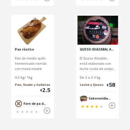
Pan rústico
QUESO IDIAZABAL ATXALDE D.P.O
Pan de medio quilo
El Queso Atxalde ,
fermentado nomás
está elaborado con
con masa madre
leche cruda de oveja ,
natural durante un
curación entre 4 y 6
0,5 kg/ 1kg
De 2 a 2.3 kg
mínimo de 12 horas i
meses con moho
58
hecho con harina
natural en su corteza
Pan, Snaks y Galletas
Leche y Queso
€
2.5
molida a la piedra de
que hace que tenga
€
trigo. Nuestro
un sabor diferente a
Saboresidiazabal
preferido, que surgió
cualquier otro
Forn de pa de Les Avellanes
como
Idiazabal . Tiene un
conmemoración a
sabor intenso al final
nuestro 90
que hace difícil de
aniversario. Harina:
olvidar.
Trigo; Moltura: Semi-