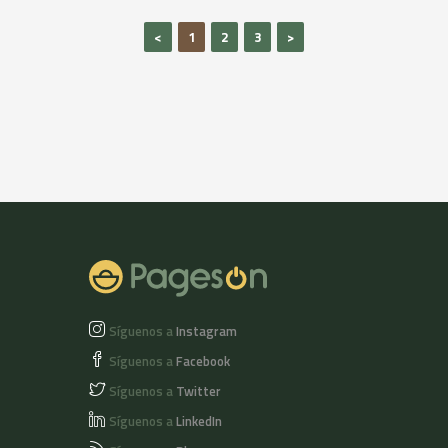
Integral a la piedra ;
Peso: 0,50 kg o 1 kg
<
1
2
3
>
Formato: Xusco o
barra ; Alergenos:
Gluten. Trazas:
Lactosa i sesamo.
Haz tu pedido en
nuestra web e
infórmate del envío
gratuito! :
www.xusco.com
Síguenos a
Instagram
Síguenos a
Facebook
Síguenos a
Twitter
Síguenos a
LinkedIn