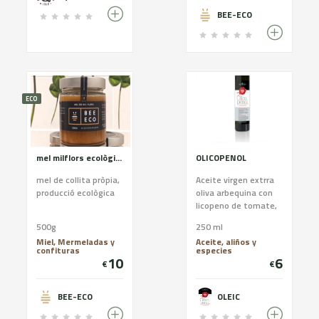
especialmente rico
en ácidos grasos
BEE-ECO
Omega 3 y 6 y en
vitaminas A, B1, B2,
B12, C, D, E y K;
minerales: hierro,
calcio, fósforo,
magnesio, proteínas
ECO
hidratos de carbono y
aminoácidos
esenciales. La leche
de yegua es la más
parecida a la leche
mel milflors ecològica
OLICOPENOL
materna humana y
tiene las propiedades
mel de collita pròpia,
Aceite virgen extrra
más idóneas para el
producció ecològica
oliva arbequina con
consumo de las
licopeno de tomate,
personas. Tiene
Potente
500g
250 ml
menos grasas.
antioxidante y
Miel, Mermeladas y
Aceite, aliños y
promotor de sistema
confituras
especies
inmune
10
6
€
€
BEE-ECO
OLEIC