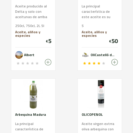
Aceite producido al
La principal
Delta y solo con
característica de
aceitunas de arriba
este aceite es su
del arbol
dulzor, no tiene sabor
250cl, 750cl, 2l, 5l
5
amargo. En general,
Aceite, aliños y
Aceite, aliños y
el aceite arbequina
especies
especies
es el adecuado para
5
50
€
€
quien busca un
aceite de oliva virgen
extra de sabor suave.
Albert
OliCastelló des de 1879
Arbequina Madura
OLICOPENOL
La principal
Aceite virgen extrra
característica de
oliva arbequina con