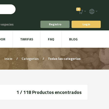
0
y especies
Registro
Login
o
Café y Té
DOR
TARIFAS
FAQ
BLOG
racoles y Setas
Inicio
/
Categorias
/
Todas las categorias
1 / 118
Productos encontrados