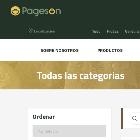
Localización
Todo
Frutas
Verdura
Miel, Mermeladas y confit
SOBRE NOSOTROS
PRODUCTOS
Agua, Refrescos y Zumos
Todas las categorias
Directo a la mesa
Plant
Ordenar