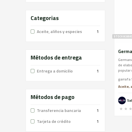
Categorias
Aceite, aliños y especies
1
STOCK ACABA
Métodos de entrega
Germanor
de elabo
popular
Entrega a domicilio
1
Arbequi
garrafa 
por los 
de oliva
Aceite, 
dieta má
Métodos de pago
sido y s
Sa
de una c
Transferencia bancaria
1
Tarjeta de crédito
1