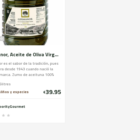
DO
Germanor, Aceite de Oliva Virgen Extra de Arbequina, garrafa de 5litros
 es el sabor de la tradición, pues
ra desde 1943 cuando nació la
 marca. Zumo de aceituna 100%
na cultivada durante generaciones
5litres
socios de la cooperativa. Un aceite
39.95
 Arbequina, elemento básico de la
aliños y especies
€
s sana, la mediterránea. Que ha
erá durante años el protagonista
borityGourmet
ultura culinaria.