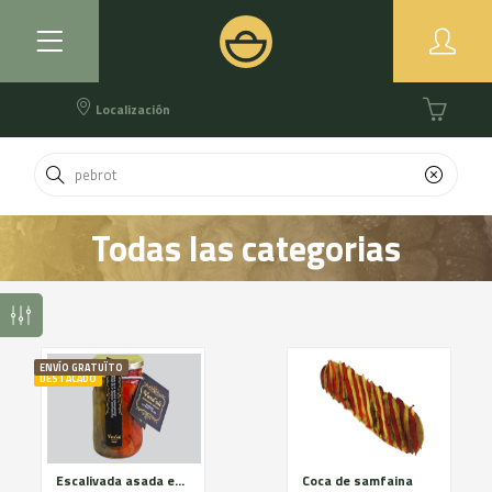
Localización
Todas las categorias
ENVÍO GRATUÏTO
DESTACADO
Escalivada asada en horno de leña
Coca de samfaina