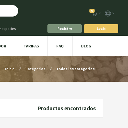
0
y especies
Registro
Login
o
Café y Té
DOR
TARIFAS
FAQ
BLOG
racoles y Setas
Inicio
/
Categorias
/
Todas las categorias
Productos encontrados