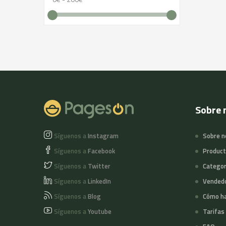
Sobre 
Síguenos a
Instagram
Sobre n
Síguenos a
Facebook
Produc
Síguenos a
Twitter
Categor
Síguenos a
LinkedIn
Vended
Síguenos a
Blog
Cómo ha
Síguenos a
Youtube
Tarifas