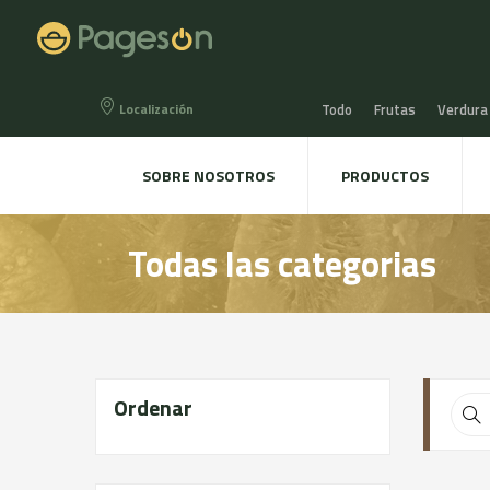
Localización
Todo
Frutas
Verdura
Miel, Mermeladas y confit
SOBRE NOSOTROS
PRODUCTOS
Agua, Refrescos y Zumos
Todas las categorias
Directo a la mesa
Plant
Ordenar