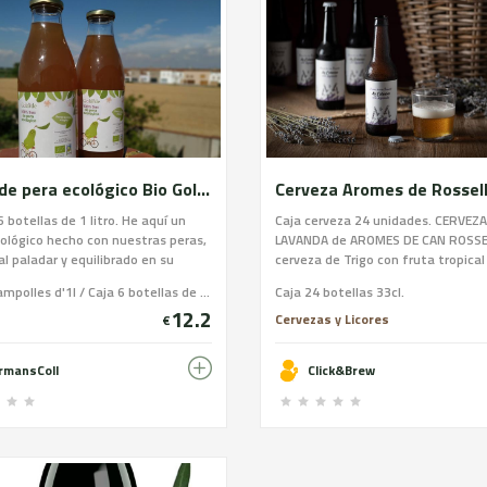
Zumo de pera ecológico Bio Golarde
Cerveza Aromes de Rossell
6 botellas de 1 litro. He aquí un
Caja cerveza 24 unidades. CERVEZ
ológico hecho con nuestras peras,
LAVANDA de AROMES DE CAN ROSSE
l paladar y equilibrado en su
cerveza de Trigo con fruta tropical
 Lo recomendamos servir bien
Lavanda del propio productor Arom
Caixa 6 ampolles d'1l / Caja 6 botellas de 1l / 6 bottles box
Caja 24 botellas 33cl.
espués de agitar. Este zumo de
Can Rosselló, una mezcla perfecta
12.2
once proviene de peras Decana y
consigue una harmonía en sabor y
Cervezas y Licores
€
ce, no tiene azúcares añadidos y
muy sutil y agradable, haciendo de
 como refresco para los pequeños y
cerveza una bebida muy refrescan
rmansColl
Click&Brew
de la casa. Certificado ecológico.
trago largo.