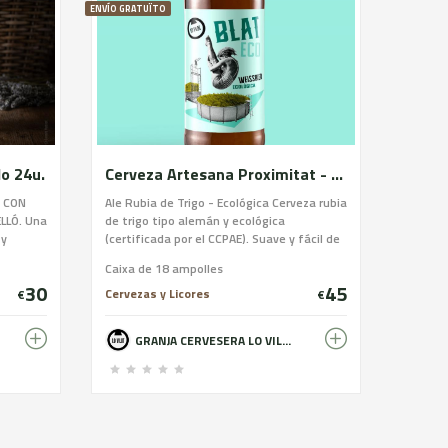
ENVÍO GRATUÏTO
o 24u.
Cerveza Artesana Proximitat - Blat Eco
A CON
Ale Rubia de Trigo - Ecológica Cerveza rubia
LLÓ. Una
de trigo tipo alemán y ecológica
 y
(certificada por el CCPAE). Suave y fácil de
es de
beber, muy poco amarga y con un toque
Caixa de 18 ampolles
 que
ácido refrescante. Alta carbonización, final
30
45
 aroma
seco y sensación en boca cremosa, con
Cervezas y Licores
€
€
 esta
notas a plátano y clavo de olor que son
te y de
producto de la levadura de trigo.
GRANJA CERVESERA LO VILOT - FARM BREWERY