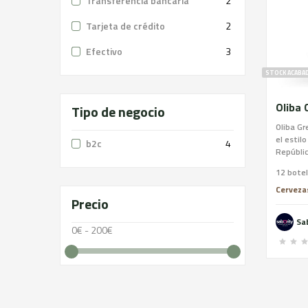
Transferencia bancaria
2
Tarjeta de crédito
2
Efectivo
3
STOCK ACABA
Tipo de negocio
Oliba Gr
el estil
b2c
4
Repúblic
pils de 
12 botel
como el 
artesana
Cervezas
Precio
suave pa
olivas a
Sa
en el Pal
0€ - 200€