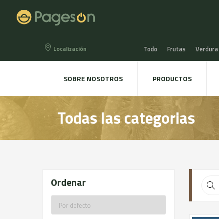
Localización
Todo
Frutas
Verdura
Miel, Mermeladas y confit
SOBRE NOSOTROS
PRODUCTOS
Agua, Refrescos y Zumos
Todas las categorias
Directo a la mesa
Plant
Ordenar