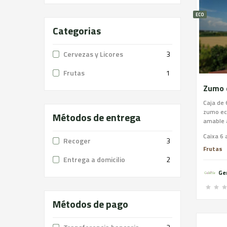
ECO
Categorias
Cervezas y Licores
3
Frutas
1
Caja de 
zumo ec
Métodos de entrega
amable a
dulzura.
fresco d
Recoger
3
color br
Frutas
Conferen
Entrega a domicilio
2
es ideal
Ge
grandes 
Métodos de pago