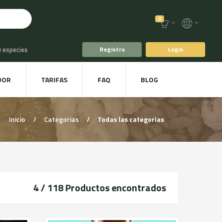
0
y especies
Registro
Login
o
Café y Té
DOR
TARIFAS
FAQ
BLOG
racoles y Setas
Inicio
/
Categorias
/
Todas las categorias
4 / 118
Productos encontrados