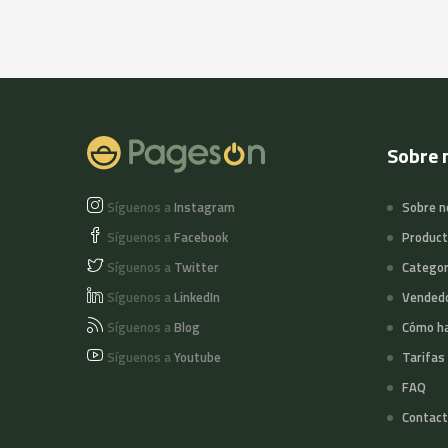
Sobre 
Síguenos a
Instagram
Sobre n
Síguenos a
Facebook
Produc
Síguenos a
Twitter
Categor
Síguenos a
LinkedIn
Vended
Síguenos a
Blog
Cómo ha
Síguenos a
Youtube
Tarifas
FAQ
Contact