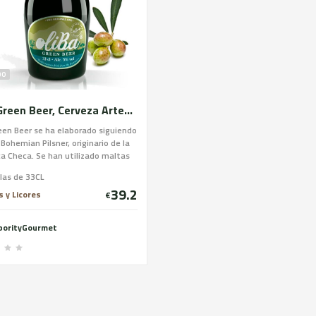
DO
Oliba Green Beer, Cerveza Artesana Verde de Olivas, sin gluten, caja 12ud.
een Beer se ha elaborado siguiendo
o Bohemian Pilsner, originario de la
a Checa. Se han utilizado maltas
mucha calidad y lúpulos checos
las de 33CL
saaz para ofrecer una cerveza
39.2
 de 5% de alcohol, refrescante y
 y Licores
€
ra conseguir realzar las notas de
utóctonas del Valle de Barcedana,
borityGourmet
lars.