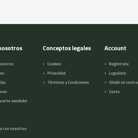
nosotros
Conceptos legales
Account
osotros
Cookies
Regístrate
tos
Privacidad
Loguéate
ías
Términos y Condiciones
Olvidé mi contr
ores
Cesta
certe vendedor
a con nosotros