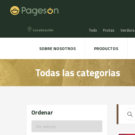
Localización
Todo
Frutas
Verdura
Miel, Mermeladas y confit
SOBRE NOSOTROS
PRODUCTOS
Agua, Refrescos y Zumos
Todas las categorias
Directo a la mesa
Plant
Ordenar