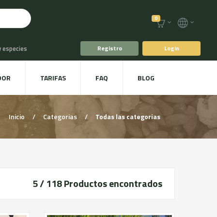
0
y especies
Registro
Login
o
Café y Té
DOR
TARIFAS
FAQ
BLOG
racoles y Setas
Inicio
/
Categorias
/
Todas las categorias
5 / 118
Productos encontrados