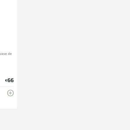
vase de
66
€