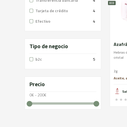
Transferencia bancaria
4
ECO
Tarjeta de crédito
4
Efectivo
4
Azafrá
Tipo de negocio
Hebras 
cristal
b2c
5
2g
Aceite, 
Precio
Sa
0€ - 200€