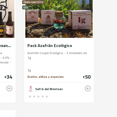
ENVÍO GRATUÏTO
ECO
Pack caja 12 - Cerveza artesana - La Masovera
Pack Azafrán Ecológico
La
Azafrán Coupé Ecológico - 3 Unidades de
- 5,9% -
1g
Blonde -
sbier -
3g
PA - 7% -
34
50
 - 4,5% -
Aceite, aliños y especies
€
€
Macerada
iene
Safrà del Montsec
azafrán
en.