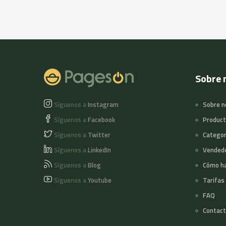
Sobre 
Síguenos a
Instagram
Sobre n
Síguenos a
Facebook
Produc
Síguenos a
Twitter
Categor
Síguenos a
LinkedIn
Vended
Síguenos a
Blog
Cómo ha
Síguenos a
Youtube
Tarifas
FAQ
Contact