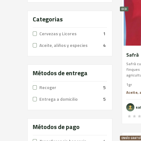
ECO
Categorias
Cervezas y Licores
1
Aceite, aliños y especies
4
Safrà
Safrà cu
finques 
Métodos de entrega
agricul
ambien
1gr
Recoger
5
Aceite, 
Entrega a domicilio
5
sa
Métodos de pago
ENVÍO GRATU