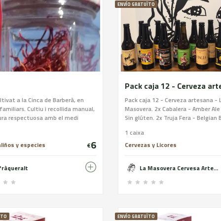
ENVÍO GRATUÏTO
ltivat a la Cinca de Barberà, en
Pack caja 12 - Cerveza artesana - 
familiars. Cultiu i recollida manual,
Masovera. 2x Cabalera - Amber Ale 
tura respectuosa amb el medi
Sin glúten. 2x Truja Fera - Belgian 
t
6,7% - Sin glúten. 2x Pubilla - Weis
1 caixa
5,2% - Sin gúten. 2x Cop de Falç - I
6
Sin gúten. 2x La Dalla - Session IPA
aliños y especies
Cervezas y Licores
€
Contiene glúten. 1x Codonyera - 
con membrillo y DDH - 4,5% - Cont
fràqueralt
La Masovera Cervesa Artesana de Tremp
glúten. 1x Safranera - Köslch con 
del Montsec - 4,5% - Contiene glút
ÏTO
ENVÍO GRATUÏTO