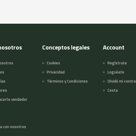
nosotros
Conceptos legales
Account
osotros
Cookies
Regístrate
tos
Privacidad
Loguéate
ías
Términos y Condiciones
Olvidé mi contr
ores
Cesta
certe vendedor
a con nosotros