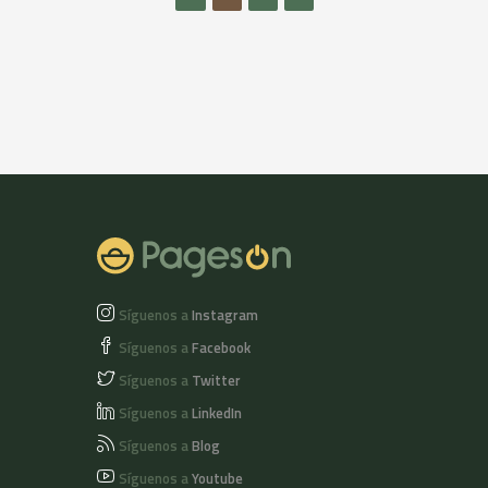
Envíos peninsulares
Vol. Envíos
gratuitos a partir de
peninsulares
6 uds.
gratuitos a partir de
6
Síguenos a
Instagram
Síguenos a
Facebook
Síguenos a
Twitter
Síguenos a
LinkedIn
Síguenos a
Blog
Síguenos a
Youtube