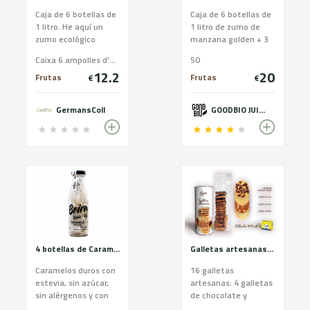
Caja de 6 botellas de
Caja de 6 botellas de
1 litro. He aquí un
1 litro de zumo de
zumo ecológico
manzana golden + 3
hecho con nuestras
kg de manzanas
Caixa 6 ampolles d'1l / Caja 6 botellas de 1l / 6 bottles box
50
peras, amable al
ecológicas ( Golden -
12.2
20
paladar y equilibrado
Granny - Story )
Frutas
Frutas
€
€
en su dulzura. Lo
recomendamos servir
GermansColl
GOODBIO JUICE
bien fresco después
de agitar. Este zumo
de color bronce
proviene de peras
Decana y Conference,
no tiene azúcares
añadidos y es ideal
como refresco para
los pequeños y
grandes de la casa.
Certificado ecológico.
4 botellas de Caramelos gusto de niebla
Galletas artesanas de mantequilla DOP Alt Urgell-Cerdanya. Surtido blanco
Caramelos duros con
16 galletas
estevia, sin azúcar,
artesanas: 4 galletas
sin alérgenos y con
de chocolate y
aromas de plantas
vainilla. 4 galletas de