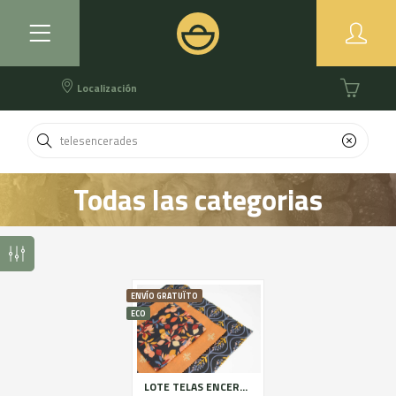
Localización
Todas las categorias
ENVÍO GRATUÏTO
ECO
LOTE TELAS ENCERADAS 3u tallas S, M y L