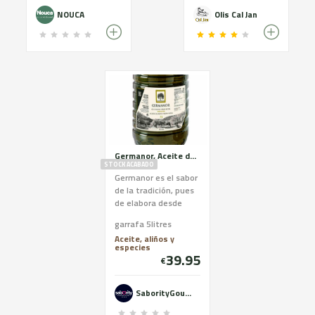
NOUCA
Olis Cal Jan
Germanor, Aceite de Oliva Virgen Extra de Arbequina, garrafa de 5litros
STOCK ACABADO
Germanor es el sabor
de la tradición, pues
de elabora desde
1943 cuando nació la
garrafa 5litres
popular marca. Zumo
Aceite, aliños y
de aceituna 100%
especies
Arbequina cultivada
39.95
€
durante
generaciones por los
socios de la
SaborityGourmet
cooperativa. Un