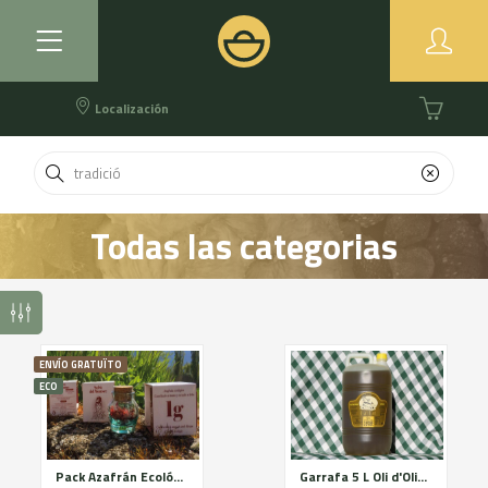
Localización
Todas las categorias
ENVÍO GRATUÏTO
ECO
Pack Azafrán Ecológico
Garrafa 5 L Oli d'Oliva Verge Extra