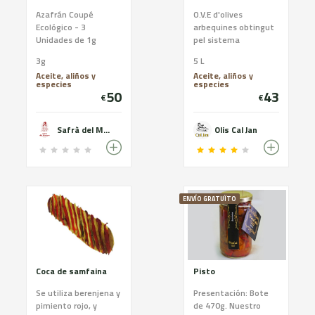
Azafrán Coupé
O.V.E d'olives
Ecológico - 3
arbequines obtingut
Unidades de 1g
pel sistema
tradicional de molí de
3g
5 L
pedra, primera
Aceite, aliños y
Aceite, aliños y
pressió en fred i
especies
especies
decantació natural.
50
43
€
€
Safrà del Montsec
Olis Cal Jan
ENVÍO GRATUÏTO
Coca de samfaina
Pisto
Se utiliza berenjena y
Presentación: Bote
pimiento rojo, y
de 470g. Nuestro