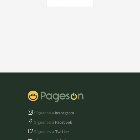
aceite de oliva
Arbequina, elemento
básico de la dieta
más sana, la
mediterránea. Que ha
sido y será durante
años el protagonista
de una cultura
culinaria.
Síguenos a
Instagram
Síguenos a
Facebook
Síguenos a
Twitter