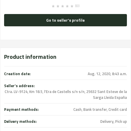
(0)
Go to seller's profile
Product information
Creation date:
Aug. 12, 2020, 8:43 a.m.
Seller's address:
Ctra. LV-9124, Km 18.5, l'Era de Castells s/n s/n, 25632 Sant Esteve de la
Sarga Lleida España
Payment methods:
Cash, Bank transfer, Credit card
Delivery methods:
Delivery, Pick up