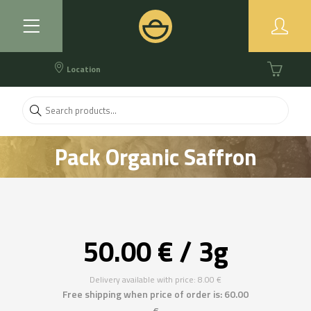
Location
Pack Organic Saffron
50.00 € / 3g
Delivery available with price: 8.00 €
Free shipping when price of order is: 60.00
€