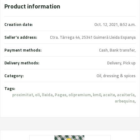
Product information
Creation date:
Oct. 12, 2021, 8:52 a.m.
Seller's address:
Ctra. Tàrrega 44, 25341 Guimerà Lleida Espanya
Payment methods:
Cash, Bank transfer,
Delivery methods:
Delivery, Pick up
Category:
Oil, dressing & spices
Tags:
proximitat
,
oli
,
lleida
,
Pages
,
olipremium
,
km0
,
aceite
,
aceitería
,
arbequina
,