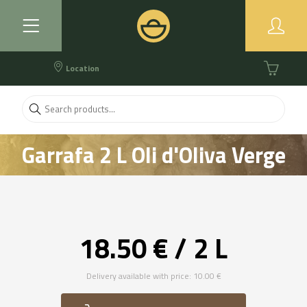
Location
Garrafa 2 L Oli d'Oliva Verge
Extra
18.50 € / 2 L
Delivery available with price: 10.00 €