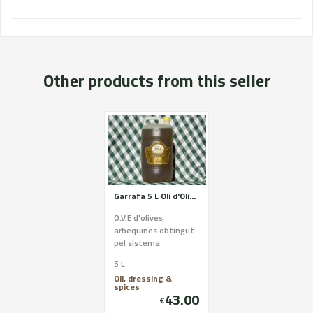
Other products from this seller
Garrafa 5 L Oli d'Oliva Verge Extra
O.V.E d'olives
arbequines obtingut
pel sistema
tradicional de molí de
5 L
pedra, primera
Oil, dressing &
pressió en fred i
spices
decantació nat...
43.00
€