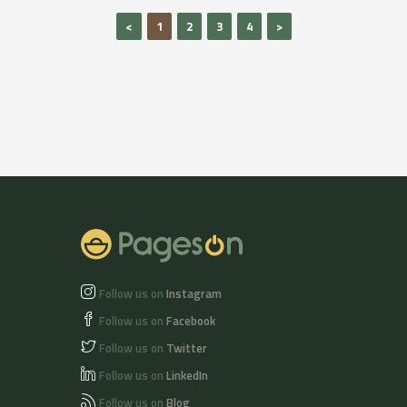
and old alike.
<
1
2
3
4
>
Certified organic
Follow us on
Instagram
Follow us on
Facebook
Follow us on
Twitter
Follow us on
LinkedIn
Follow us on
Blog