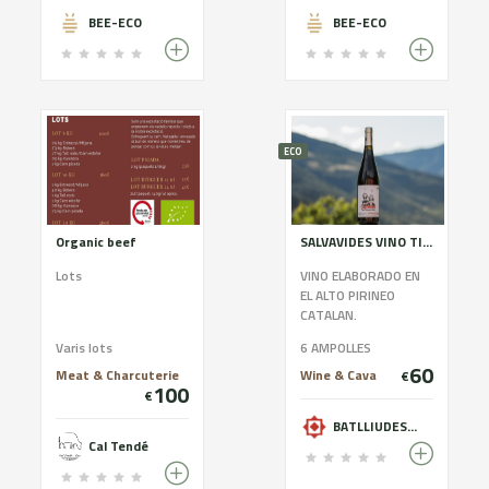
BEE-ECO
BEE-ECO
ECO
Organic beef
SALVAVIDES VINO TINTO MERLOT Y TEMPRANILLO
Lots
VINO ELABORADO EN
EL ALTO PIRINEO
CATALAN.
ELABORACIÓN
Varis lots
6 AMPOLLES
RESPETUOSA EN VIÑA
60
Y BODEGA. BODEGA EN
Meat & Charcuterie
Wine & Cava
€
100
PROCESO DE
€
CERTIFICACIÓN
BATLLIUDESORT
ECOLÓGICA
Cal Tendé