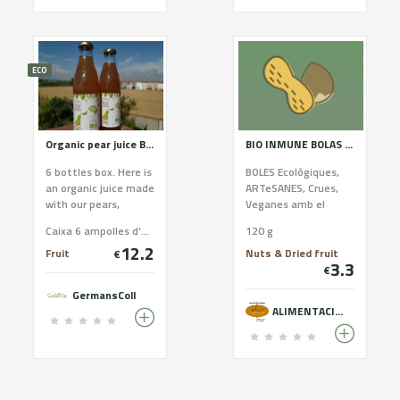
ECO
Organic pear juice Bio Golarde
BIO INMUNE BOLAS 120G
6 bottles box. Here is
BOLES Ecològiques,
an organic juice made
ARTeSANES, Crues,
with our pears,
Veganes amb el
friendly to the palate
premsat en fred.
Caixa 6 ampolles d'1l / Caja 6 botellas de 1l / 6 bottles box
120 g
and balanced in its
12.2
sweetness. We
Fruit
Nuts & Dried fruit
€
3.3
recommend serving it
€
fresh after shaking.
GermansColl
This bronze-colored
ALIMENTACIÓ ECOLÒGICA
juice comes from
Doyenne de Comice
and Conference
pears, has no added
sugars and is ideal as
a soft drink for young