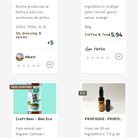
Aceite producido al
Ingredients: orange
Delta y solo con
peel, fennel, green
aceitunas de arriba
anise, orange
del arbol
blossom, rosemary,
250cl, 750cl, 2l, 5l
80g
sage and elderberry.
5.94
Oil, dressing &
CCPAE Certificate
Coffee & Tea
€
spices
Good for the
5
€
digestive, nervous
l'infús
and respiratory
systems. The set of
Albert
ingredients
maintains the
digestive, nervous
and respiratory
systems in normal
FREE SHIPPING
conditions. It acts as
ECO
an aid to achieve a
state of normal
relaxation.
Craft Beer - Blat Eco
PROPOLVID : PROPOLIS TINCTURE
Pale wheat ale -
Frasc de 30 ml.
Organic German-
Ingredients: 7,5 g de