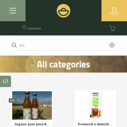
Location
All categories
ECO
Organic pear juice Bio Golarde
Promoció a domicilio - Zona Lleida