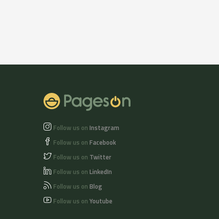
Envíos peninsulares
Vol. Envíos
gratuitos a partir de
peninsulares
6 uds.
gratuitos a partir de
6
Follow us on
Instagram
Follow us on
Facebook
Follow us on
Twitter
Follow us on
LinkedIn
Follow us on
Blog
Follow us on
Youtube