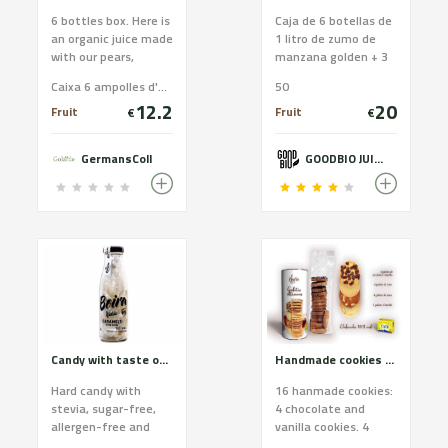
6 bottles box. Here is
Caja de 6 botellas de
an organic juice made
1 litro de zumo de
with our pears,
manzana golden + 3
friendly to the palate
kg de manzanas
Caixa 6 ampolles d'1l / Caja 6 botellas de 1l / 6 bottles box
50
and balanced in its
ecológicas ( Golden -
12.2
20
sweetness. We
Granny - Story )
Fruit
Fruit
€
€
recommend serving it
fresh after shaking.
GermansColl
GOODBIO JUICE
This bronze-colored
juice comes from
Doyenne de Comice
and Conference
pears, has no added
sugars and is ideal as
a soft drink for young
and old alike.
Certified organic
Candy with taste of fog
Handmade cookies of Cadí butter. White assortment.
Hard candy with
16 hanmade cookies:
stevia, sugar-free,
4 chocolate and
allergen-free and
vanilla cookies. 4
with plant aromas
coconut cookies. 4