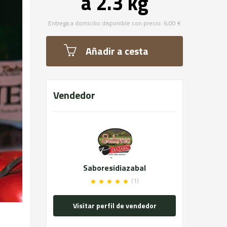
a 2.3 kg
Entrega a domicilio disponible con precio: 6,00 €
Añadir a cesta
Vendedor
Saboresidiazabal
(1)
Visitar perfil de vendedor