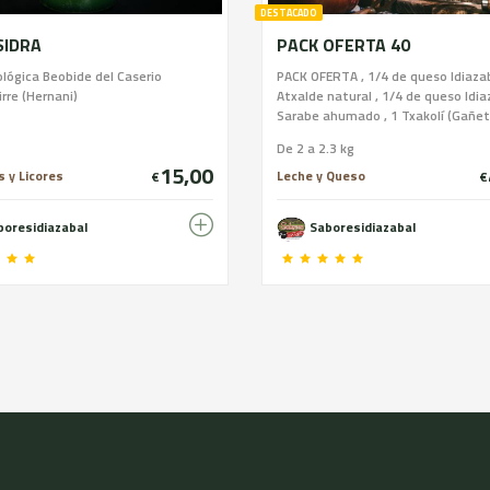
DESTACADO
SIDRA
PACK OFERTA 40
ológica Beobide del Caserio
PACK OFERTA , 1/4 de queso Idiaza
irre (Hernani)
Atxalde natural , 1/4 de queso Idia
Sarabe ahumado , 1 Txakolí (Gañeta 
De 2 a 2.3 kg
15,00
 y Licores
Leche y Queso
€
€
boresidiazabal
Saboresidiazabal