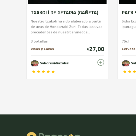
TXAKOLÍ DE GETARIA (GAÑETA)
PACK 
Nuestro txakoli ha sido elaborado a partir
Sidra Ec
de uvas de Hondarrabi Zuri. Todas las uvas
Iparragu
procedentes de nuestros viñedos...
3 botellas
75cl
27,00
Vinos y Cavas
Cervezas
€
Saboresidiazabal
Sa