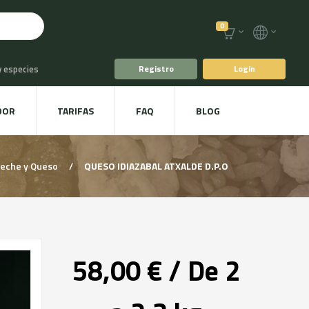
0
y especies
Registro
Login
o
Café y Té
DOR
TARIFAS
FAQ
BLOG
racoles y Setas
Leche y Queso
/
QUESO IDIAZABAL ATXALDE D.P.O
58,00 € / De 2