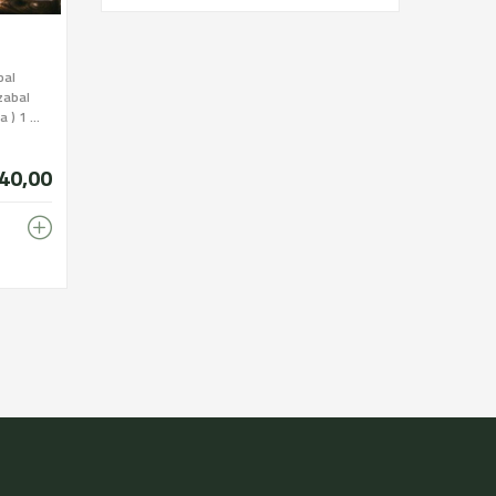
bal
zabal
) 1 ...
40,00