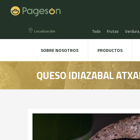
Localización
Todo
Frutas
Verdura
Miel, Mermeladas y confit
SOBRE NOSOTROS
PRODUCTOS
Agua, Refrescos y Zumos
QUESO IDIAZABAL ATXA
Directo a la mesa
Plant