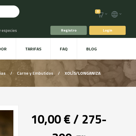
0
y especies
Registro
Login
o
Café y Té
DOR
TARIFAS
FAQ
BLOG
racoles y Setas
ias
/
Carne y Embutidos
/
XOLÍS/LONGANIZA
10,00 € / 275-