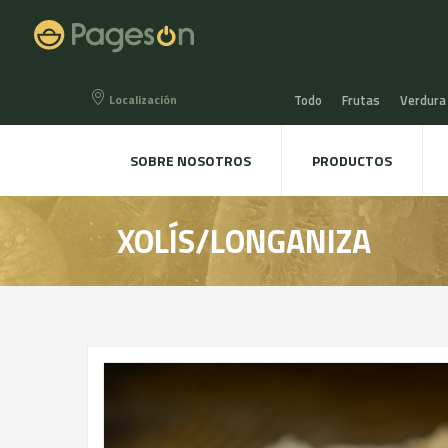
Localización
Todo
Frutas
Verdura
Miel, Mermeladas y confit
SOBRE NOSOTROS
PRODUCTOS
Agua, Refrescos y Zumos
XOLÍS/LONGANIZA
Directo a la mesa
Plant