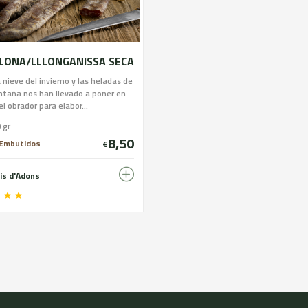
LONA/LLLONGANISSA SECA
la nieve del invierno y las heladas de
ntaña nos han llevado a poner en
l obrador para elabor...
 gr
8,50
 Embutidos
€
lis d'Adons