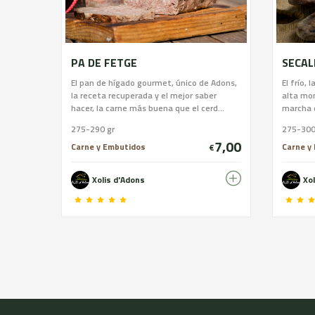
PA DE FETGE
SECAL
El pan de hígado gourmet, único de Adons,
El frío, 
la receta recuperada y el mejor saber
alta mo
hacer, la carne más buena que el cerd...
marcha e
275-290 gr
275-300
7,00
Carne y Embutidos
Carne y
€
Xolis d'Adons
Xo