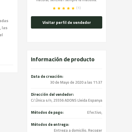
(1)
sadas
Visitar perfil de vendedor
 las
el
Información de producto
Data de creación:
30 de Mayo de 2020 a las 11:37
Dirección del vendedor:
C/.Única s/n, 25556 ADONS Lleida Espanya
Métodos de pago:
Efectivo,
Métodos de entrega:
Entrega a domicilio, Recoger