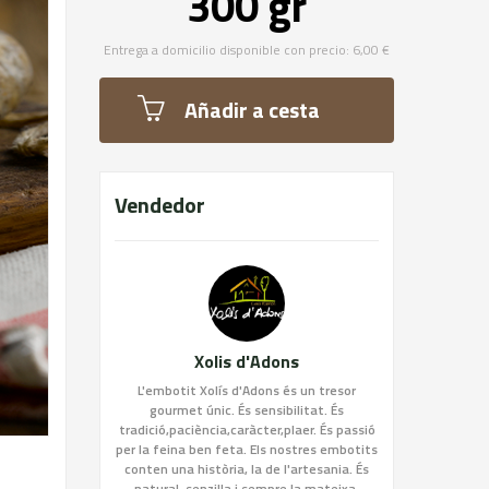
300 gr
Entrega a domicilio disponible con precio: 6,00 €
Añadir a cesta
Vendedor
Xolis d'Adons
L'embotit Xolís d'Adons és un tresor
gourmet únic. És sensibilitat. És
tradició,paciència,caràcter,plaer. És passió
per la feina ben feta. Els nostres embotits
conten una història, la de l'artesania. És
natural, senzilla i sempre la mateixa.