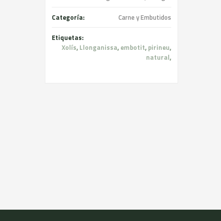
Categoría:
Carne y Embutidos
Etiquetas:
Xolís
,
Llonganissa
,
embotit
,
pirineu
,
natural
,