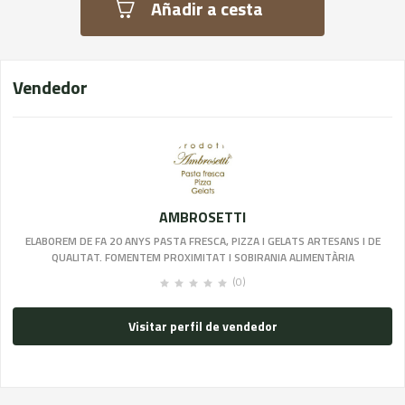
TONYINA BACÓ I OLIVES,
Añadir a cesta
VEGETAL
Vendedor
AMBROSETTI
ELABOREM DE FA 20 ANYS PASTA FRESCA, PIZZA I GELATS ARTESANS I DE
QUALITAT. FOMENTEM PROXIMITAT I SOBIRANIA ALIMENTÀRIA
(0)
Visitar perfil de vendedor