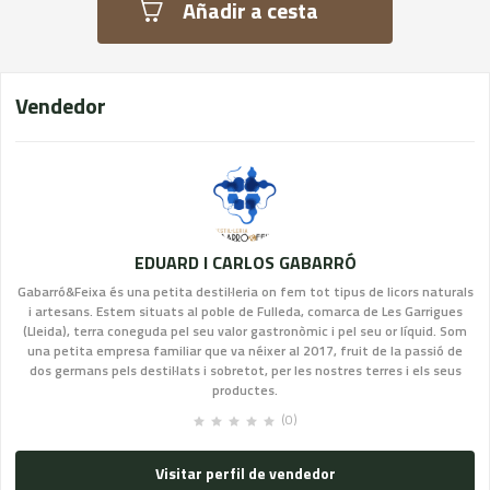
Añadir a cesta
Vendedor
EDUARD I CARLOS GABARRÓ
Gabarró&Feixa és una petita destil·leria on fem tot tipus de licors naturals
i artesans. Estem situats al poble de Fulleda, comarca de Les Garrigues
(Lleida), terra coneguda pel seu valor gastronòmic i pel seu or líquid. Som
una petita empresa familiar que va néixer al 2017, fruit de la passió de
dos germans pels destil·lats i sobretot, per les nostres terres i els seus
productes.
(0)
Visitar perfil de vendedor