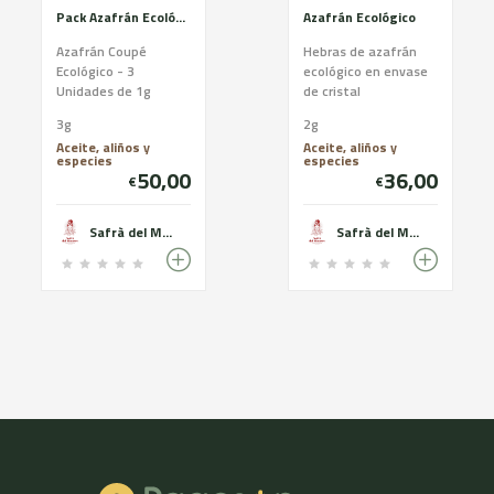
Pack Azafrán Ecológico
Azafrán Ecológico
Azafrán Coupé
Hebras de azafrán
Ecológico - 3
ecológico en envase
Unidades de 1g
de cristal
3g
2g
Aceite, aliños y
Aceite, aliños y
especies
especies
50,00
36,00
€
€
Safrà del Montsec
Safrà del Montsec