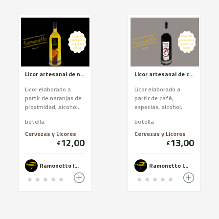
Licor artesanal de naranja
Licor artesanal de cafe
Licor elaborado a
Licor elaborado a
partir de naranjas de
partir de café,
proximidad, alcohol,
especias, alcohol,
azúcar y agua a
azúcar y agua a
botella
botella
través de un proceso
través de un proceso
artesano. Es un lic...
artesano. Es un licor
Cervezas y Licores
Cervezas y Licores
12,00
13,00
inten...
€
€
Ramonetto licors
Ramonetto licors