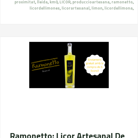
proximitat
,
lleida
,
km0
,
LICOR
,
produccioartesana
,
ramonetto
,
licordellimones
,
licorartesanal
,
limon
,
licordellimona
,
Ramonetto: Licor Artesanal De