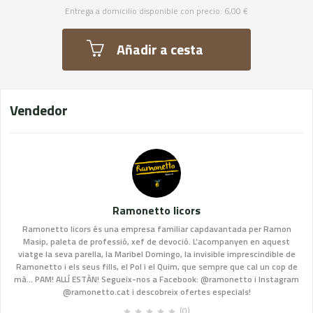
Entrega a domicilio disponible con precio: 6,00 €
Añadir a cesta
Vendedor
Ramonetto licors
Ramonetto licors és una empresa familiar capdavantada per Ramon
Masip, paleta de professió, xef de devoció. L’acompanyen en aquest
viatge la seva parella, la Maribel Domingo, la invisible imprescindible de
Ramonetto i els seus fills, el Pol i el Quim, que sempre que cal un cop de
mà... PAM! ALLÍ ESTÀN! Segueix-nos a Facebook: @ramonetto i Instagram
@ramonetto.cat i descobreix ofertes especials!
(0)