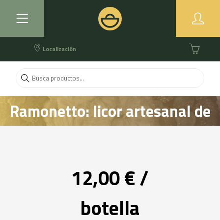
Localización
Ramonetto: licor artesanal de
limón
12,00 € /
botella