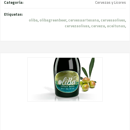
Categoría:
Cervezas y Licores
Etiquetas:
oliba
,
olibagreenbeer
,
cervesaartesana
,
cervesaolives
,
cervezaolivas
,
cerveza
,
aceitunas
,