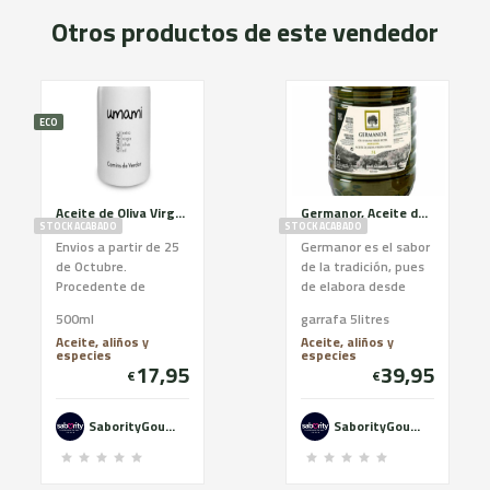
Otros productos de este vendedor
ECO
Aceite de Oliva Virgen Extra Umami, Ecológico en Botella de 500ml de Camins de Verdor
Germanor, Aceite de Oliva Virgen Extra de Arbequina, garrafa de 5litros
STOCK ACABADO
STOCK ACABADO
Envios a partir de 25
Germanor es el sabor
de Octubre.
de la tradición, pues
Procedente de
de elabora desde
aceitunas de
1943 cuando nació la
500ml
garrafa 5litres
variedad arbequina
popular marca. Zumo
Aceite, aliños y
Aceite, aliños y
de calidad superior,
de aceituna 100...
especies
especies
Caminos de Verdo...
17,95
39,95
€
€
SaborityGourmet
SaborityGourmet