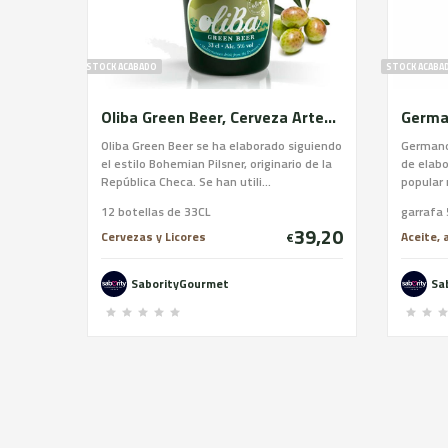
STOCK ACABADO
STOCK ACABA
Oliba Green Beer, Cerveza Artesana Verde de Olivas, sin gluten, caja 12ud.
Oliba Green Beer se ha elaborado siguiendo
Germanor
el estilo Bohemian Pilsner, originario de la
de elabo
República Checa. Se han utili...
popular 
12 botellas de 33CL
garrafa 
39,20
Cervezas y Licores
Aceite, 
€
SaborityGourmet
Sa