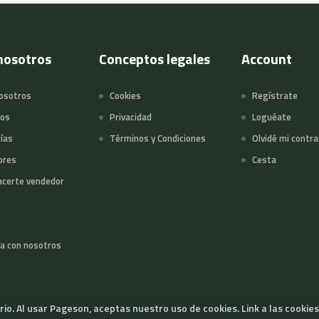
nosotros
Conceptos legales
Account
osotros
Cookies
Regístrate
tos
Privacidad
Loguéate
ías
Términos y Condiciones
Olvidé mi contr
ores
Cesta
certe vendedor
a con nosotros
ario. Al usar Pageson, aceptas nuestro uso de cookies.
Link a las cookies