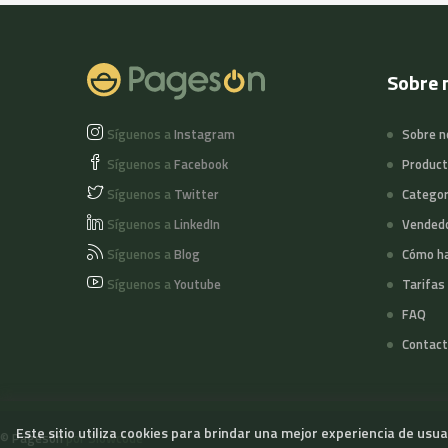
Sobre 
Síguenos a
Instagram
Sobre n
Síguenos a
Facebook
Produc
Síguenos a
Twitter
Categor
Síguenos a
LinkedIn
Vended
Síguenos a
Blog
Cómo ha
Síguenos a
Youtube
Tarifas
FAQ
Contact
Este sitio utiliza cookies para brindar una mejor experiencia de usu
©
Pageson
por Slowcode