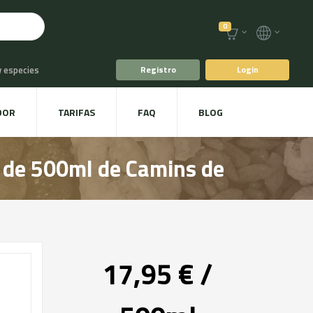
0
y especies
Registro
Login
o
Café y Té
DOR
TARIFAS
FAQ
BLOG
racoles y Setas
a de 500ml de Camins de
17,95 € /
, Ecológico en Botella de 500ml de Camins de Verdor