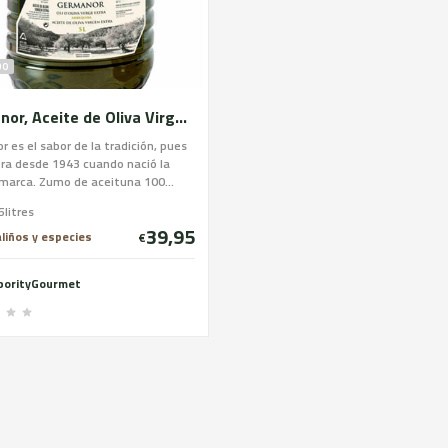
DO
Germanor, Aceite de Oliva Virgen Extra de Arbequina, garrafa de 5litros
 es el sabor de la tradición, pues
ra desde 1943 cuando nació la
marca. Zumo de aceituna 100...
5litres
39,95
aliños y especies
€
borityGourmet