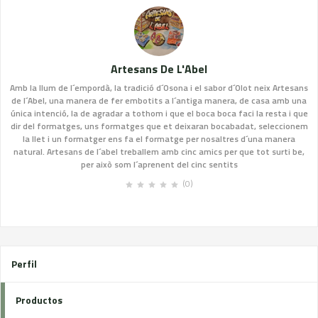
Artesans De L'Abel
Amb la llum de l´empordà, la tradició d´Osona i el sabor d´Olot neix Artesans
de l´Abel, una manera de fer embotits a l´antiga manera, de casa amb una
única intenció, la de agradar a tothom i que el boca boca faci la resta i que
dir del formatges, uns formatges que et deixaran bocabadat, seleccionem
la llet i un formatger ens fa el formatge per nosaltres d´una manera
natural. Artesans de l´abel treballem amb cinc amics per que tot surti be,
per això som l´aprenent del cinc sentits
(0)
Perfil
Productos