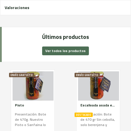
Valoraciones
Últimos productos
Ver todos los productos
ENVÍO GRATUÏTO
ENVÍO GRATUÏTO
Pisto
Escalivada asada en horno de leña
Presentación: Bote
Presentación: Bote
DESTACADO
de 470g. Nuestro
de 470 gr Sin cebolla,
Pisto o Sanfaina lo
solo berenjena y
ponemos a freír al
pimiento rojo La