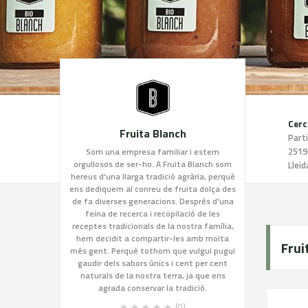
Cerc
Fruita Blanch
Part
25191
Som una empresa familiar i estem
orgullosos de ser-ho. A Fruita Blanch som
Lleid
hereus d'una llarga tradició agrària, perquè
ens dediquem al conreu de fruita dolça des
de fa diverses generacions. Després d'una
feina de recerca i recopilació de les
receptes tradicionals de la nostra família,
hem decidit a compartir-les amb molta
Frui
més gent. Perquè tothom que vulgui pugui
gaudir dels sabors únics i cent per cent
naturals de la nostra terra, ja que ens
agrada conservar la tradició.
(0)