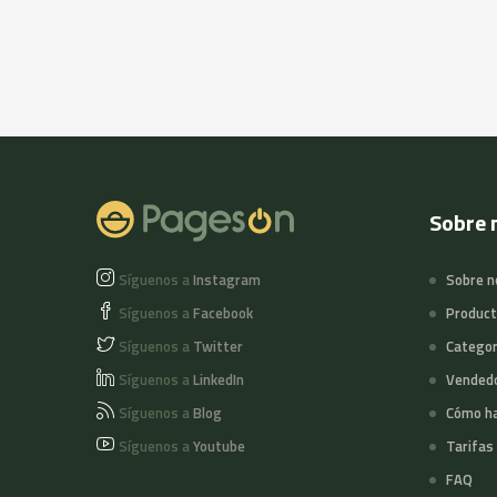
Sobre 
Síguenos a
Instagram
Sobre n
Síguenos a
Facebook
Produc
Síguenos a
Twitter
Categor
Síguenos a
LinkedIn
Vended
Síguenos a
Blog
Cómo ha
Síguenos a
Youtube
Tarifas
FAQ