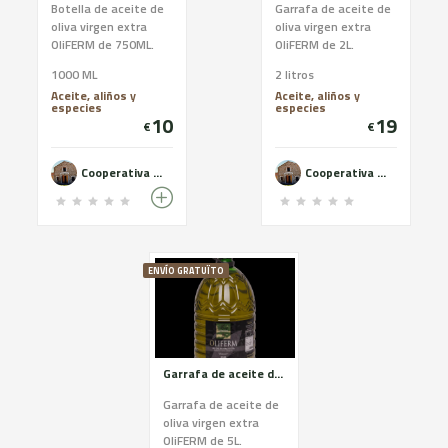
Botella de aceite de
Garrafa de aceite de
oliva virgen extra
oliva virgen extra
OliFERM de 750ML.
OliFERM de 2L.
Extraído solamente
Extraído solamente
1000 ML
2 litros
mediante
mediante
Aceite, aliños y
Aceite, aliños y
procedimientos
procedimientos
especies
especies
mecánicos. Aceite de
mecánicos. Aceite de
10
19
€
€
máxima calidad y de
máxima calidad y de
características
características
organolépticas
organolépticas
Cooperativa del Camp de Castelldans - OLiFERM
Cooperativa del Camp de Castelldans - OLiFERM
excelentes.
excelentes.
ENVÍO GRATUÏTO
Garrafa de aceite de 5L OliFERM
Garrafa de aceite de
oliva virgen extra
OliFERM de 5L.