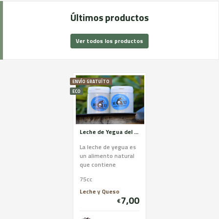
Últimos productos
Ver todos los productos
ENVÍO GRATUÏTO
ECO
Leche de Yegua del Pirineo
La leche de yegua es
un alimento natural
que contiene
inmunoglobulina A,
75cc
ingrediente que
ayuda a reforzar el
Leche y Queso
7,00
sistema ...
€