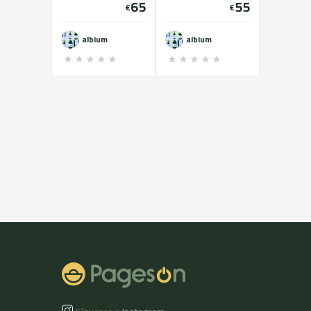
Bag in box i 500 i 250
65
55
€
€
ml en vidre.
albium
albium