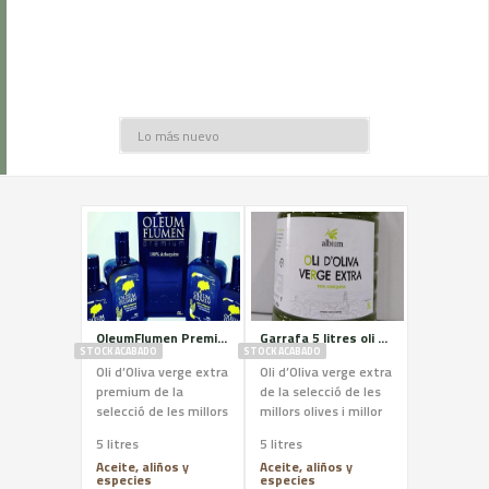
OleumFlumen Premium 5l OOVE
Garrafa 5 litres oli albium (OOVE)
STOCK ACABADO
STOCK ACABADO
Oli d’Oliva verge extra
Oli d’Oliva verge extra
premium de la
de la selecció de les
selecció de les millors
millors olives i millor
olives i millor oli de
oli de les nostres
5 litres
5 litres
les nostres finques.
finques. Format 5
Aceite, aliños y
Aceite, aliños y
Format 5 litres en
litres
especies
especies