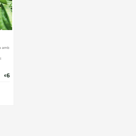
ja amb
l
. i a
6
.
€