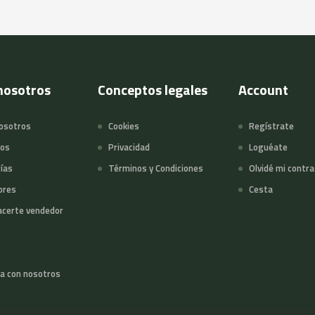
nosotros
Conceptos legales
Account
osotros
Cookies
Regístrate
tos
Privacidad
Loguéate
ías
Términos y Condiciones
Olvidé mi contr
ores
Cesta
certe vendedor
a con nosotros