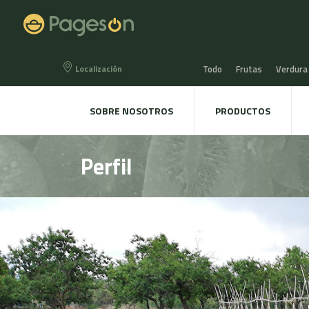
Localización
Todo
Frutas
Verdura
Miel, Mermeladas y confit
SOBRE NOSOTROS
PRODUCTOS
Agua, Refrescos y Zumos
Perfil
Directo a la mesa
Plant