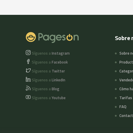
Sobre 
Síguenos a
Instagram
Sobre n
Síguenos a
Facebook
Produc
Síguenos a
Twitter
Categor
Síguenos a
LinkedIn
Vended
Síguenos a
Blog
Cómo ha
Síguenos a
Youtube
Tarifas
FAQ
Contact