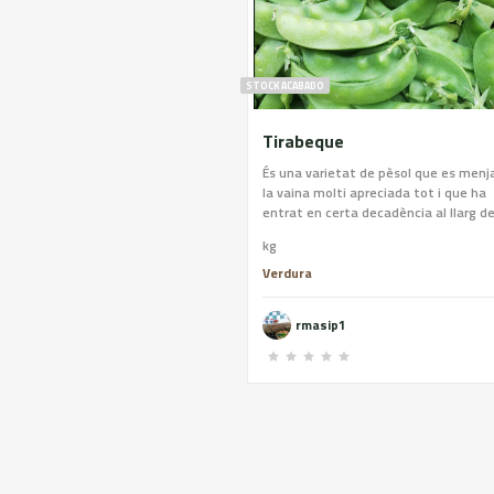
STOCK ACABADO
Tirabeque
És una varietat de pèsol que es men
la vaina molti apreciada tot i que ha
entrat en certa decadència al llarg de
temps. Es poden cuinar de diverses
kg
maneres, en sopes, bullits, fregits, etc
la zona de Castelló es posa a la paella
Verdura
rmasip1